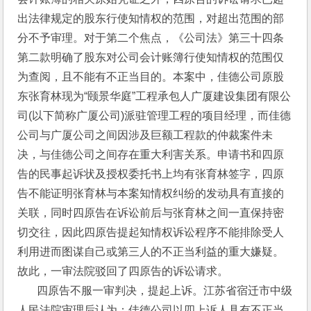
出法律规定的股东行使知情权的范围，对超出范围的部
分不予审理。对于第二个焦点，《公司法》第三十四条
第二款明确了股东对公司会计账簿行使知情权的范围仅
为查阅，且不能有不正当目的。本案中，佳德公司原股
东张育林现为“颐景华庭”工程承包人广厦建设集团有限公
司(以下简称广厦公司)派驻管理工程的项目经理，而佳德
公司与广厦公司之间因涉及巨额工程款的仲裁案件未
决，与佳德公司之间存在重大利害关系。申请书和四原
告的民事起诉状及授权委托书上均有张育林签字，四原
告不能证明张育林与本案知情权纠纷的发动具有直接的
关联，同时四原告在诉讼前后与张育林之间一直保持密
切交往，因此四原告提起知情权诉讼程序不能排除受人
利用进而图谋自己或第三人的不正当利益的重大嫌疑。
故此，一审法院驳回了四原告的诉讼请求。
       四原告不服一审判决，提起上诉。江苏省宿迁市中级
人民法院审理后认为：佳德公司以四上诉人具有不正当