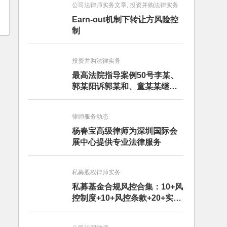
公司法律师实务文章, 投资并购法律实务
Earn-out机制下转让方风险控
制
投资并购法律实务
最高法院指导案例50号李某、
郭某阳诉郭某和、童某某继承
纠纷案
律师服务动态
杨春宝高级律师为深圳国际会
展中心提供专业法律服务
私募股权律师实务
私募基金合规风控合集：10+风
控制度+10+风控条款+20+实务
文章+每月动态