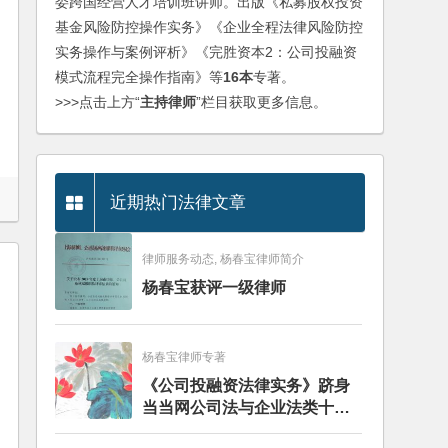
委跨国经营人才培训班讲师。出版《私募股权投资
基金风险防控操作实务》《企业全程法律风险防控
实务操作与案例评析》《完胜资本2：公司投融资
模式流程完全操作指南》等
16本
专著。
>>>点击上方“
主持律师
”栏目获取更多信息。
近期热门法律文章
律师服务动态, 杨春宝律师简介
杨春宝获评一级律师
杨春宝律师专著
《公司投融资法律实务》跻身
当当网公司法与企业法类十大
畅销图书榜