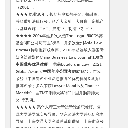
法学硕士（2001）、华东政法大学法律硕士
（2001）。
★★★ 执业30年，长期从事私募基金、投融资、
并购重组法律服务，涵盖大金融、大健康、房地产
和基础设施、TMT、展览业、制造业等行业。
★★★★ 2004年起多次入选
The Legal 500
“私募
基金”和“公司与商业”榜单，并多次受到
Asia Law
Profiles
特别推荐或点评，2016年起连续入选国际
知名法律媒体China Business Law Journal“
100位
中国业务优秀律师
”，荣获Leaders in Law - 2021
Global Awards“
中国年度公司法专家
”称号；连续
荣登《中国知名企业法总推荐的优秀律师&律所》
推荐名录；多次荣获Lawyer Monthly及Finance
Monthly“中国TMT律师大奖”和“中国并购律师大
奖”等奖项。
★★★★★ 系华东理工大学法学院兼职教授、复
旦大学法学院实务导师、华东政法大学兼职研究生
导师、上海交通大学私募总裁班讲师、上海市商务