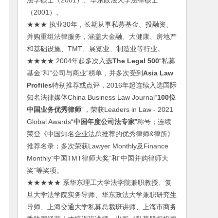
法学硕士（2001）、华东政法大学法律硕士
（2001）。
★★★ 执业30年，长期从事私募基金、投融资、
并购重组法律服务，涵盖大金融、大健康、房地产
和基础设施、TMT、展览业、制造业等行业。
★★★★ 2004年起多次入选
The Legal 500
“私募
基金”和“公司与商业”榜单，并多次受到
Asia Law
Profiles
特别推荐或点评，2016年起连续入选国际
知名法律媒体China Business Law Journal“
100位
中国业务优秀律师
”，荣获Leaders in Law - 2021
Global Awards“
中国年度公司法专家
”称号；连续
荣登《中国知名企业法总推荐的优秀律师&律所》
推荐名录；多次荣获Lawyer Monthly及Finance
Monthly“中国TMT律师大奖”和“中国并购律师大
奖”等奖项。
★★★★★ 系华东理工大学法学院兼职教授、复
旦大学法学院实务导师、华东政法大学兼职研究生
导师、上海交通大学私募总裁班讲师、上海市商务