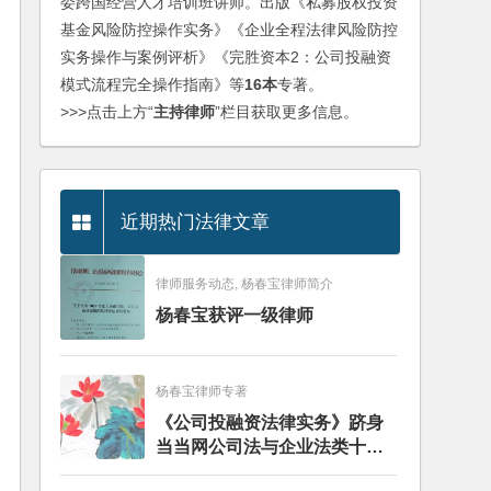
委跨国经营人才培训班讲师。出版《私募股权投资
基金风险防控操作实务》《企业全程法律风险防控
实务操作与案例评析》《完胜资本2：公司投融资
模式流程完全操作指南》等
16本
专著。
>>>点击上方“
主持律师
”栏目获取更多信息。
近期热门法律文章
律师服务动态, 杨春宝律师简介
杨春宝获评一级律师
杨春宝律师专著
《公司投融资法律实务》跻身
当当网公司法与企业法类十大
畅销图书榜