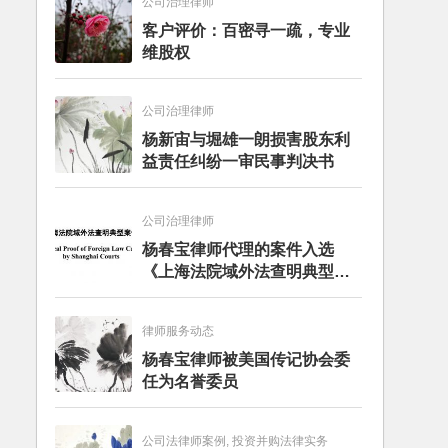
公司治理律师
客户评价：百密寻一疏，专业
维股权
公司治理律师
杨新宙与堀雄一朗损害股东利
益责任纠纷一审民事判决书
公司治理律师
杨春宝律师代理的案件入选
《上海法院域外法查明典型案
例》
律师服务动态
杨春宝律师被美国传记协会委
任为名誉委员
公司法律师案例, 投资并购法律实务