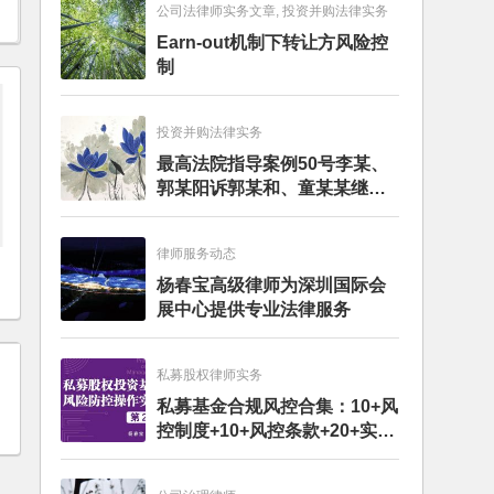
公司法律师实务文章, 投资并购法律实务
Earn-out机制下转让方风险控
制
投资并购法律实务
最高法院指导案例50号李某、
郭某阳诉郭某和、童某某继承
纠纷案
律师服务动态
杨春宝高级律师为深圳国际会
展中心提供专业法律服务
私募股权律师实务
私募基金合规风控合集：10+风
控制度+10+风控条款+20+实务
文章+每月动态