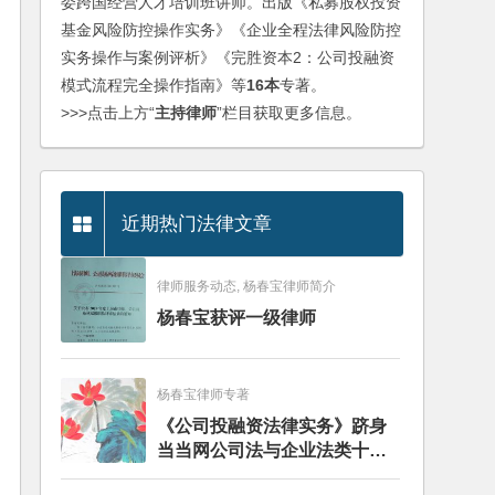
委跨国经营人才培训班讲师。出版《私募股权投资
基金风险防控操作实务》《企业全程法律风险防控
实务操作与案例评析》《完胜资本2：公司投融资
模式流程完全操作指南》等
16本
专著。
>>>点击上方“
主持律师
”栏目获取更多信息。
近期热门法律文章
律师服务动态, 杨春宝律师简介
杨春宝获评一级律师
杨春宝律师专著
《公司投融资法律实务》跻身
当当网公司法与企业法类十大
畅销图书榜