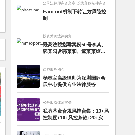
公司法律师实务文章, 投资并购法律实务
Earn-out机制下转让方风险控
制
投资并购法律实务
最高法院指导案例50号李某、
郭某阳诉郭某和、童某某继承
纠纷案
律师服务动态
杨春宝高级律师为深圳国际会
展中心提供专业法律服务
私募股权律师实务
私募基金合规风控合集：10+风
控制度+10+风控条款+20+实务
权
文章+每月动态
如