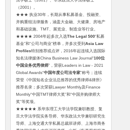
法学硕士（2001）、华东政法大学法律硕士
（2001）。
★★★ 执业30年，长期从事私募基金、投融资、
并购重组法律服务，涵盖大金融、大健康、房地产
和基础设施、TMT、展览业、制造业等行业。
★★★★ 2004年起多次入选
The Legal 500
“私募
基金”和“公司与商业”榜单，并多次受到
Asia Law
Profiles
特别推荐或点评，2016年起连续入选国际
知名法律媒体China Business Law Journal“
100位
中国业务优秀律师
”，荣获Leaders in Law - 2021
Global Awards“
中国年度公司法专家
”称号；连续
荣登《中国知名企业法总推荐的优秀律师&律所》
推荐名录；多次荣获Lawyer Monthly及Finance
Monthly“中国TMT律师大奖”和“中国并购律师大
奖”等奖项。
★★★★★ 系华东理工大学法学院兼职教授、复
旦大学法学院实务导师、华东政法大学兼职研究生
导师、上海交通大学私募总裁班讲师、上海市商务