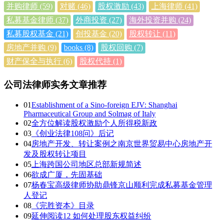
并购律师
(59)
对赌
(46)
股权激励
(43)
上海律师
(41)
私募基金律师
(37)
外商投资
(27)
海外投资并购
(24)
私募股权基金
(21)
创投基金
(20)
股权转让
(11)
房地产并购
(9)
books
(8)
股权回购
(7)
财产保全与执行
(6)
股权代持
(1)
公司法律师实务文章推荐
01
Establishment of a Sino-foreign EJV: Shanghai
Pharmaceutical Group and Solmag of Italy
02
全方位解读股权激励个人所得税新政
03
《创业法律108问》后记
04
房地产开发、转让案例之南京世界贸易中心房地产开
发及股权转让项目
05
上海跨国公司地区总部新规简述
06
欲成广厦，先固基础
07
杨春宝高级律师协助鼎锋京山顺利完成私募基金管理
人登记
08
《完胜资本》目录
09
延伸阅读12 如何处理股东权益纠纷