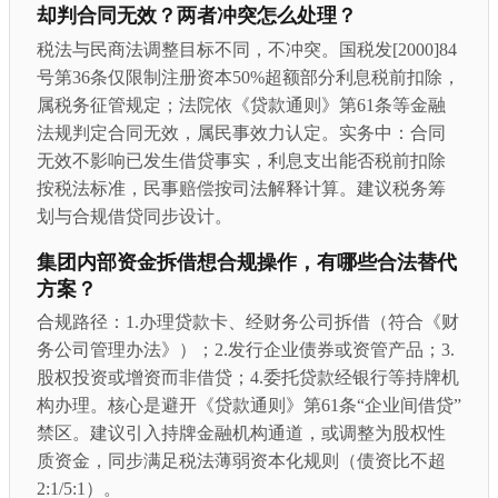
却判合同无效？两者冲突怎么处理？
税法与民商法调整目标不同，不冲突。国税发[2000]84
号第36条仅限制注册资本50%超额部分利息税前扣除，
属税务征管规定；法院依《贷款通则》第61条等金融
法规判定合同无效，属民事效力认定。实务中：合同
无效不影响已发生借贷事实，利息支出能否税前扣除
按税法标准，民事赔偿按司法解释计算。建议税务筹
划与合规借贷同步设计。
集团内部资金拆借想合规操作，有哪些合法替代
方案？
合规路径：1.办理贷款卡、经财务公司拆借（符合《财
务公司管理办法》）；2.发行企业债券或资管产品；3.
股权投资或增资而非借贷；4.委托贷款经银行等持牌机
构办理。核心是避开《贷款通则》第61条“企业间借贷”
禁区。建议引入持牌金融机构通道，或调整为股权性
质资金，同步满足税法薄弱资本化规则（债资比不超
2:1/5:1）。