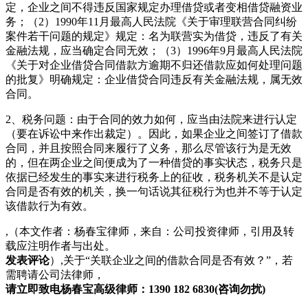
定，企业之间不得违反国家规定办理借贷或者变相借贷融资业
务；（2）1990年11月最高人民法院《关于审理联营合同纠纷
案件若干问题的规定》规定：名为联营实为借贷，违反了有关
金融法规，应当确定合同无效；（3）1996年9月最高人民法院
《关于对企业借贷合同借款方逾期不归还借款应如何处理问题
的批复》明确规定：企业借贷合同违反有关金融法规，属无效
合同。
2、税务问题：由于合同的效力如何，应当由法院来进行认定
（要在诉讼中来作出裁定）。因此，如果企业之间签订了借款
合同，并且按照合同来履行了义务，那么尽管该行为是无效
的，但在两企业之间便成为了一种借贷的事实状态，税务只是
依据已经发生的事实来进行税务上的征收，税务机关不是认定
合同是否有效的机关，换一句话说其征税行为也并不等于认定
该借款行为有效。
,（本文作者：杨春宝律师，来自：公司投资律师，引用及转
载应注明作者与出处。
发表评论
）,关于“关联企业之间的借款合同是否有效？”，若
需聘请公司法律师，
请立即致电杨春宝高级律师：1390 182 6830(咨询勿扰)