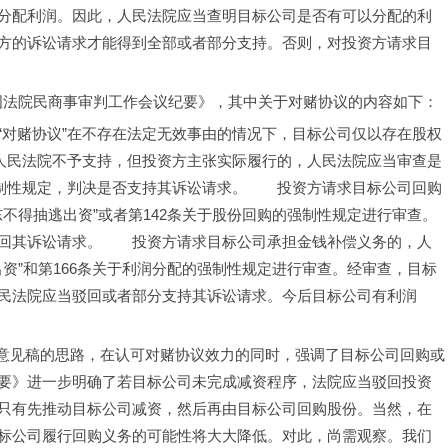
分配利润。因此，人民法院应当查明目标公司是否有可以分配的利
方的诉讼请求才能得到全部或者部分支持。否则，对投资方请求目
式印发《全国法院民商事审判工作会议纪要》，其中关于对赌协议的内容如下：
订立的“对赌协议”在不存在法定无效事由的情况下，目标公司仅以存在股权
，人民法院不予支持，但投资方主张实际履行的，人民法院应当审查是
强制性规定，判决是否支持其诉讼请求。　　投资方请求目标公司回购
东不得抽逃出资”或者第142条关于股份回购的强制性规定进行审查。
回其诉讼请求。　　投资方请求目标公司承担金钱补偿义务的，人
出资”和第166条关于利润分配的强制性规定进行审查。经审查，目标
民法院应当驳回或者部分支持其诉讼请求。今后目标公司有利润
了征求意见稿的思路，在认可对赌协议效力的同时，强调了目标公司回购或
要》进一步明确了若目标公司未完成减资程序，法院应当驳回投资
只有先推动目标公司减资，然后再由目标公司回购股份。当然，在
标公司履行回购义务的可能性将大大降低。对此，尚需观察。我们