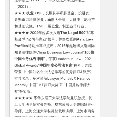
法学硕士（2001）、华东政法大学法律硕士
（2001）。
★★★ 执业30年，长期从事私募基金、投融资、
并购重组法律服务，涵盖大金融、大健康、房地产
和基础设施、TMT、展览业、制造业等行业。
★★★★ 2004年起多次入选
The Legal 500
“私募
基金”和“公司与商业”榜单，并多次受到
Asia Law
Profiles
特别推荐或点评，2016年起连续入选国际
知名法律媒体China Business Law Journal“
100位
中国业务优秀律师
”，荣获Leaders in Law - 2021
Global Awards“
中国年度公司法专家
”称号；连续
荣登《中国知名企业法总推荐的优秀律师&律所》
推荐名录；多次荣获Lawyer Monthly及Finance
Monthly“中国TMT律师大奖”和“中国并购律师大
奖”等奖项。
★★★★★ 系华东理工大学法学院兼职教授、复
旦大学法学院实务导师、华东政法大学兼职研究生
导师、上海交通大学私募总裁班讲师、上海市商务