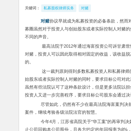
关键词：
私募股权律师实务
对赌
对赌
协议早就成为私募投资的必备条款，然而
募圈虽然对于投资人与创始股东或者实际控制人对赌的
不同的声音。
       最高法院于2012年通过海富投资公司
对赌，投资人可以因此取得相对固定的收益，该收益脱
的。
       这一裁判原则得到多数私募投资人和私
始股东或者实际控制人对赌的同时，要求目标公司对此
虽然有些法院认可了这种条款设计，但是更多法院以担
投资人又进一步完善程序，要求目标公司股东会通过决
      尽管如此，仍然有不少在最高法院海富案
案件，继续考验各级法院法官的智慧。
      今年4月，江苏省高院关于“华工案”的
止公司回购本公司股份，且各方约定的年回报率为8%