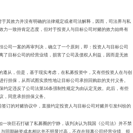
对于其效力并没有明确的法律规定或者司法解释，因而，司法界与私
效力一致持肯定态度，但对于投资人与目标公司对赌的效力始终有
诉甘肃世恒公司一案的再审判决，确立了一个原则，即：投资人与目标公司
离了目标公司的经营业绩，损害了公司及债权人利益，因而是无效
募律师的遵从，但是，基于现实考虑，在私募投资中，又有些投资人在与创
进行担保，从而试图实质性地让目标公司承担回购款的支付义务。
保约定违反了公司法第16条强制性规定为由认定无效。此后，有些
议，同意承担担保义务。
判决前签订的对赌协议中，直接约定投资人与目标公司对赌并引发纠纷的
再审判决如一块巨石打破了私募圈的宁静，该判决认为我国《公司法》并不禁
，与同期融资成本相比并不明显过高，不存在脱离公司经营业绩、损