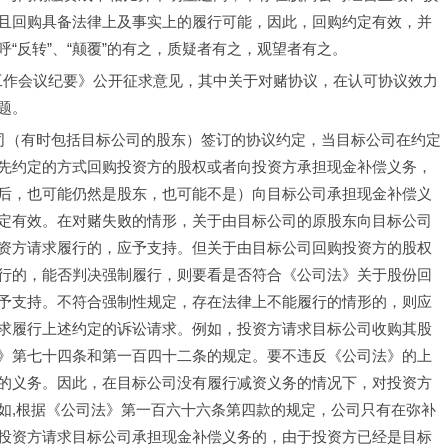
且回购具备法律上及事实上的履行可能，因此，回购约定有效，并
“反转”、“颠覆”的有之，质疑者有之，观望者有之。
事审判工作会议纪要》公开征求意见，其中关于对赌协议，在认可协议效力
题。
标公司（有时包括目标公司的股东）签订的协议约定，当目标公司在约定
先约定的方式回购投资方的股权或者向投资方承担现金补偿义务，
后，也可能仍然是股东，也可能不是）向目标公司承担现金补偿义
定有效。在对赌失败的情形，关于由目标公司的原股东向目标公司
资方请求履行的，应予支持。但关于由目标公司回购投资方的股权
行的，能否判决强制履行，则要看是否符合《公司法》关于股份回
予支持。不符合强制性规定，存在法律上不能履行的情形的，则应
求履行上述约定的诉讼请求。例如，投资方请求目标公司收购其股
》第七十四条和第一百四十二条的规定。要不违反《公司法》的上
的义务。因此，在目标公司没有履行减资义务的情况下，对投资方
如,根据《公司法》第一百六十六条第四款的规定，公司只有在弥补
投资方请求目标公司承担现金补偿义务的，由于投资方已经是目标