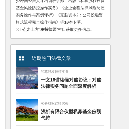
委跨国经营人才培训班讲师。出版《私募股权投资
基金风险防控操作实务》《企业全程法律风险防控
实务操作与案例评析》《完胜资本2：公司投融资
模式流程完全操作指南》等
16本
专著。
>>>点击上方“
主持律师
”栏目获取更多信息。
近期热门法律文章
私募股权律师实务
一文16讲读懂对赌协议：对赌
法律实务问题全面深度解析
私募股权律师实务
浅析有限合伙型私募基金份额
代持