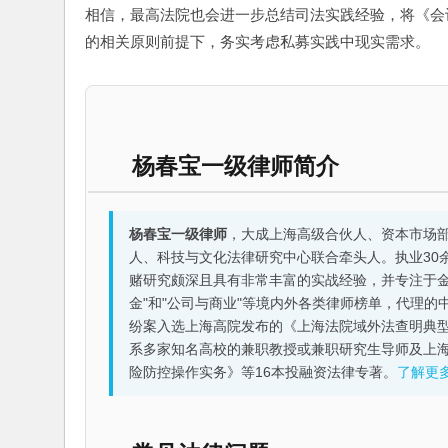
相信，最高法院也会进一步总结司法实践经验，将《会
的相关原则前提下，务实考虑私募实践中现实需求。
杨春宝一级律师简介
杨春宝一级律师
，大成上海高级合伙人、资本市场
人、科技与文化法律研究中心联合牵头人。执业30
赌研究颇深且具有非常丰富的实战经验，并专注于金融机构
金"和"公司与商业"等境内外各类律师榜单，代理
纷案入选上海高院发布的《上海法院域外法查明典型
系多家知名高校的兼职教授或兼职研究生导师及上
险防控操作实务》等16本投融资法律专著。
了解更