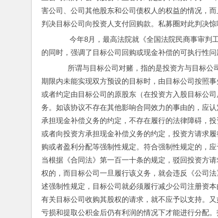
害公司、公司其他股东和公司债权人的权益的情况，而
判决目标公司向投资人支付回购款。私募圈对此判决惊呼
       今年8月，最高法院就《全国法院民商
的同时，强调了目标公司回购或现金补偿的可执行性问
      所谓与目标公司对赌，指的是投资方与目
期限内未能实现双方预设的目标时，由目标公司按照事
或者约定由目标公司的原股东（在投资方入股目标公司
务。如该协议不存在其他影响合同效力的事由的，应认
承担现金补偿义务的约定，不存在履行的法律障碍，投
或者向投资方承担现金补偿义务的约定，投资方请求履
购或者盈利分配等强制性规定。符合强制性规定的，应
当根据《合同法》第一百一十条的规定，驳回投资方请
权的，而目标公司一旦履行该义务，就会违反《公司法
述强制性规定，目标公司就必须履行减少公司注册资本
有关目标公司收购其股权的请求，就不应予以支持。又
亏损和提取公积金后仍有利润的情况下才能进行分配。