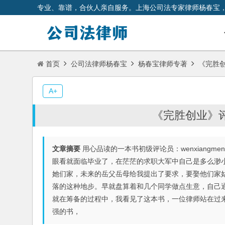
专业、靠谱，合伙人亲自服务。上海公司法专家律师杨春宝
首页
公司法律师杨春宝
杨春宝律师专著
《完胜创
A+
《完胜创业》
文章摘要
用心品读的一本书初级评论员：wenxiangmeng@*
眼看就面临毕业了，在茫茫的求职大军中自己是多么渺
她们家，未来的岳父岳母给我提出了要求，要娶他们家
落的这种地步。早就盘算着和几个同学做点生意，自己
就在筹备的过程中，我看见了这本书，一位律师站在过
强的书，