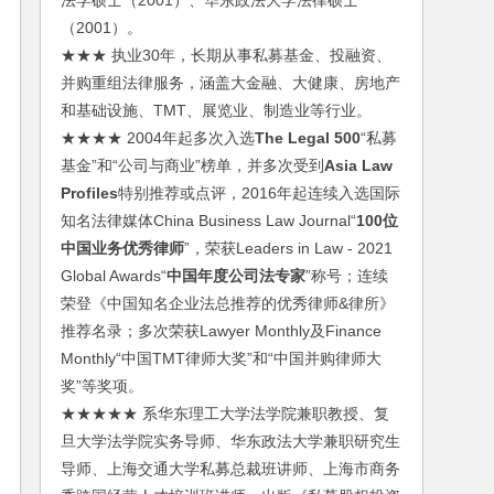
法学硕士（2001）、华东政法大学法律硕士
（2001）。
★★★ 执业30年，长期从事私募基金、投融资、
并购重组法律服务，涵盖大金融、大健康、房地产
和基础设施、TMT、展览业、制造业等行业。
★★★★ 2004年起多次入选
The Legal 500
“私募
基金”和“公司与商业”榜单，并多次受到
Asia Law
Profiles
特别推荐或点评，2016年起连续入选国际
知名法律媒体China Business Law Journal“
100位
中国业务优秀律师
”，荣获Leaders in Law - 2021
Global Awards“
中国年度公司法专家
”称号；连续
荣登《中国知名企业法总推荐的优秀律师&律所》
推荐名录；多次荣获Lawyer Monthly及Finance
Monthly“中国TMT律师大奖”和“中国并购律师大
奖”等奖项。
★★★★★ 系华东理工大学法学院兼职教授、复
旦大学法学院实务导师、华东政法大学兼职研究生
导师、上海交通大学私募总裁班讲师、上海市商务