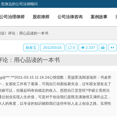
，您身边的公司法律顾问
公司治理律师
股权律师
公司法律咨询
案例故事
业》评论：用心品读的一本书
杨春宝
2011/03/16
0
2,337
评论：用心品读的一本书
**.***2011-03-15 11:16:24心情指数：受益匪浅阅读场所：书桌旁
小，女朋友工作有了着落，可我自己却面临着失业，过年跟女朋友去了
姑娘可以，但最起码有份稳定的收入。想想自己堂堂经?学硕士竟然沦
通过创业实现人生价值，可是对于创业我们是既充满激情又满怀忐忑，
来人的角度，以专业的知识辅助我们这些年轻人走上创业之路。实用性