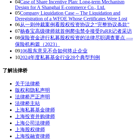
04
Case of Share Incentive Plan: Long-term Mechanism
Design for A Shanghai E-commerce Co., Ltd.
05
Company Liquidation Case -- The Liquidation and
Deregistration of a WFOE Whose Certificates Were Lost
06
从一则仲裁案例看股权投资协议之“完整协议条款”
07
杨春宝高级律师就首例爬虫禁令接受PaRR记者采访
08
保险资金进行私募股权投资的法律尽职调查要点 —-
保险机构篇（2023）
09
106股东意见不合如何终止企业
10
2024年度私募基金行业28个典型判例
了解法律桥
关于法律桥
版权和隐私声明
法律桥严正声明
法律桥主站
上海私募基金律师
上海投资并购律师
上海公司法律师
上海股权律师
上海投融资律师