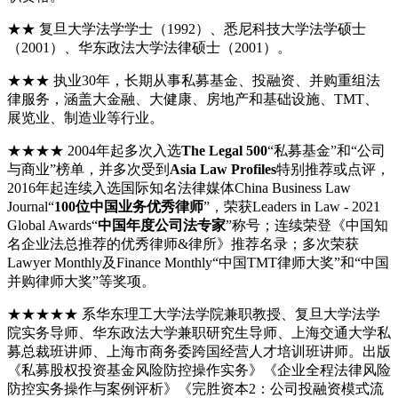
★★ 复旦大学法学学士（1992）、悉尼科技大学法学硕士
（2001）、华东政法大学法律硕士（2001）。
★★★ 执业30年，长期从事私募基金、投融资、并购重组法
律服务，涵盖大金融、大健康、房地产和基础设施、TMT、
展览业、制造业等行业。
★★★★ 2004年起多次入选
The Legal 500
“私募基金”和“公司
与商业”榜单，并多次受到
Asia Law Profiles
特别推荐或点评，
2016年起连续入选国际知名法律媒体China Business Law
Journal“
100位中国业务优秀律师
”，荣获Leaders in Law - 2021
Global Awards“
中国年度公司法专家
”称号；连续荣登《中国知
名企业法总推荐的优秀律师&律所》推荐名录；多次荣获
Lawyer Monthly及Finance Monthly“中国TMT律师大奖”和“中国
并购律师大奖”等奖项。
★★★★★ 系华东理工大学法学院兼职教授、复旦大学法学
院实务导师、华东政法大学兼职研究生导师、上海交通大学私
募总裁班讲师、上海市商务委跨国经营人才培训班讲师。出版
《私募股权投资基金风险防控操作实务》《企业全程法律风险
防控实务操作与案例评析》《完胜资本2：公司投融资模式流