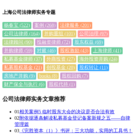
上海公司法律师实务专题
杨春宝
(522)
案例
(268)
法律服务
(201)
公司法律师
(164)
并购重组
(101)
公司治理
(97)
法律顾问
(90)
投融资律师
(72)
股东权益
(69)
并购律师
(59)
对赌
(46)
股权激励
(43)
上海律师
(41)
私募基金律师
(37)
外商投资
(27)
海外投资并购
(24)
私募股权基金
(21)
创投基金
(20)
股权转让
(11)
房地产并购
(9)
books
(8)
股权回购
(7)
财产保全与执行
(6)
股权代持
(1)
公司法律师实务文章推荐
01
相关案例5 临时股东大会的决议是否合法有效
02
附依据逐条解读私募基金登记备案新规之五——自律
管理篇
03
《完胜资本（1）》书评：三大功能，实用的工具书！