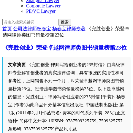
Shanghai Lawyer
Corporate Lawyer
PE/VC Lawyer
搜索
首页
公司法律师杨春宝
杨春宝律师专著
《完胜创业》荣登卓
越网律师类图书销量榜第23位
《完胜创业》荣登卓越网律师类图书销量榜第23位
文章摘要
《完胜创业·律师写给创业者的235封信》由高级律
师专业解答创业者的真实法律咨询，具有很强的实用性和可
参考性，上网销售不到一个月，即荣登卓越网律师类图书销
量榜第23位、经济法学图书类销量榜第25位。以下是卓越网
的信息：完胜创业：律师写给创业者的235封信 [平装]~ 杨春
宝 (作者)为此商品评分基本信息出版社: 中国法制出版社; 第
1版 (2011年2月1日)丛书名: 资本的时代系列平装: 283页正文
语种: 简体中文开本: 16ISBN: 9787509325759, 7509325757
条形码: 9787509325759产品尺寸及