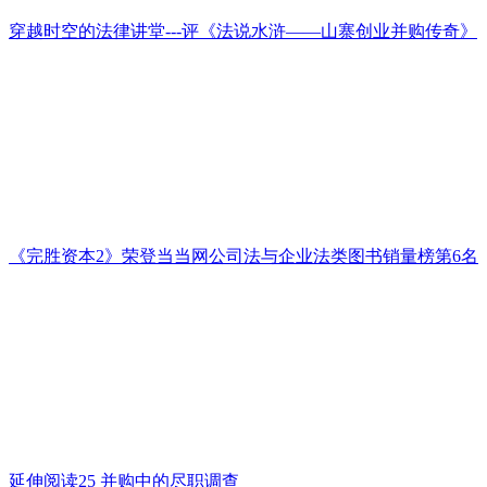
穿越时空的法律讲堂---评《法说水浒——山寨创业并购传奇》
《完胜资本2》荣登当当网公司法与企业法类图书销量榜第6名
延伸阅读25 并购中的尽职调查