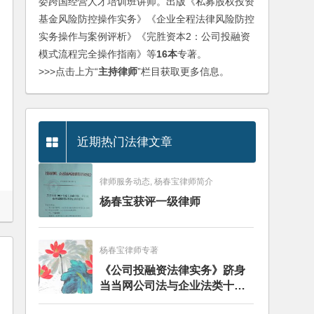
委跨国经营人才培训班讲师。出版《私募股权投资
基金风险防控操作实务》《企业全程法律风险防控
实务操作与案例评析》《完胜资本2：公司投融资
模式流程完全操作指南》等
16本
专著。
>>>点击上方“
主持律师
”栏目获取更多信息。
近期热门法律文章
律师服务动态, 杨春宝律师简介
杨春宝获评一级律师
杨春宝律师专著
《公司投融资法律实务》跻身
当当网公司法与企业法类十大
畅销图书榜