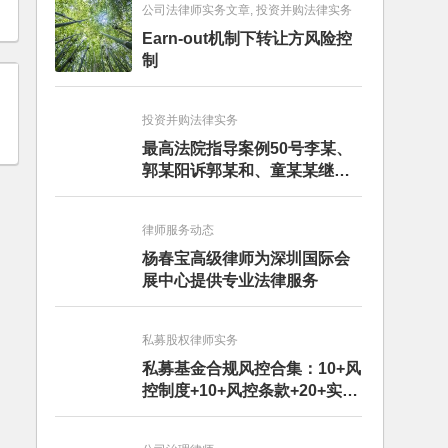
公司法律师实务文章, 投资并购法律实务
Earn-out机制下转让方风险控
制
投资并购法律实务
最高法院指导案例50号李某、
郭某阳诉郭某和、童某某继承
纠纷案
律师服务动态
杨春宝高级律师为深圳国际会
展中心提供专业法律服务
私募股权律师实务
私募基金合规风控合集：10+风
控制度+10+风控条款+20+实务
文章+每月动态