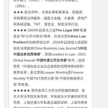
法学硕士（2001）、华东政法大学法律硕士
（2001）。
★★★ 执业30年，长期从事私募基金、投融资、
并购重组法律服务，涵盖大金融、大健康、房地产
和基础设施、TMT、展览业、制造业等行业。
★★★★ 2004年起多次入选
The Legal 500
“私募
基金”和“公司与商业”榜单，并多次受到
Asia Law
Profiles
特别推荐或点评，2016年起连续入选国际
知名法律媒体China Business Law Journal“
100位
中国业务优秀律师
”，荣获Leaders in Law - 2021
Global Awards“
中国年度公司法专家
”称号；连续
荣登《中国知名企业法总推荐的优秀律师&律所》
推荐名录；多次荣获Lawyer Monthly及Finance
Monthly“中国TMT律师大奖”和“中国并购律师大
奖”等奖项。
★★★★★ 系华东理工大学法学院兼职教授、复
旦大学法学院实务导师、华东政法大学兼职研究生
导师、上海交通大学私募总裁班讲师、上海市商务