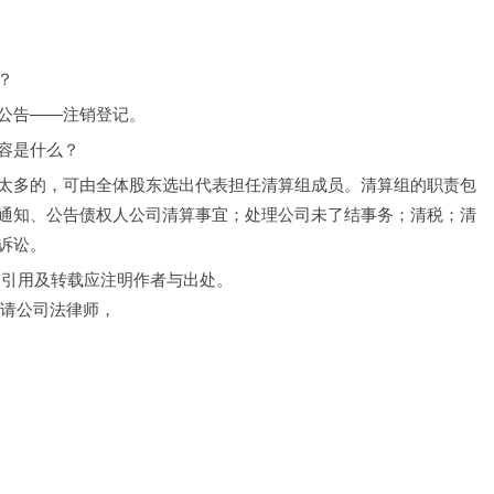
？
公告――注销登记。
容是什么？
太多的，可由全体股东选出代表担任清算组成员。清算组的职责包
通知、公告债权人公司清算事宜；处理公司未了结事务；清税；清
诉讼。
，引用及转载应注明作者与出处。
聘请公司法律师，