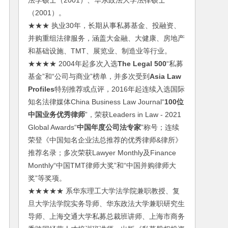
法学硕士（2001）、华东政法大学法律硕士
（2001）。
★★★ 执业30年，长期从事私募基金、投融资、
并购重组法律服务，涵盖大金融、大健康、房地产
和基础设施、TMT、展览业、制造业等行业。
★★★★ 2004年起多次入选
The Legal 500
“私募
基金”和“公司与商业”榜单，并多次受到
Asia Law
Profiles
特别推荐或点评，2016年起连续入选国际
知名法律媒体China Business Law Journal“
100位
中国业务优秀律师
”，荣获Leaders in Law - 2021
Global Awards“
中国年度公司法专家
”称号；连续
荣登《中国知名企业法总推荐的优秀律师&律所》
推荐名录；多次荣获Lawyer Monthly及Finance
Monthly“中国TMT律师大奖”和“中国并购律师大
奖”等奖项。
★★★★★ 系华东理工大学法学院兼职教授、复
旦大学法学院实务导师、华东政法大学兼职研究生
导师、上海交通大学私募总裁班讲师、上海市商务