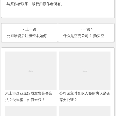
与原作者联系，版权归原作者所有。
上一篇
下一篇
公司增资后注册资本如何计算？外资投入的100万资金相应可以获得多少股权？股东之间协商确定股权比例是否可以？
什么是空壳公司？ 购买空壳公司有什么风险吗？
未上市企业原始股发售是否合
公司设立时合伙人签的协议是否
法？受诈骗，如何维权？
需要公证？