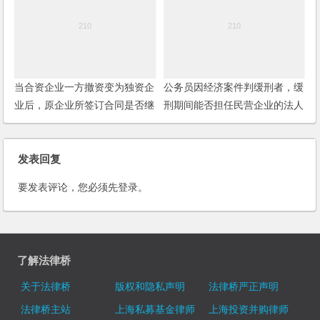
当合资企业一方撤资变为独资企
公务员因经济案件判缓刑者，缓
业后，原企业所签订合同是否继
刑期间能否担任民营企业的法人
续有效？
代表？
发表回复
要发表评论，您必须先
登录
。
了解法律桥
关于法律桥
版权和隐私声明
法律桥严正声明
法律桥主站
上海私募基金律师
上海投资并购律师