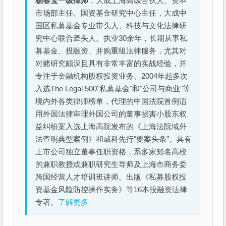
杨春宝一级律师
，大成上海高级合伙人、资本
市场部主任、国资基金研究中心主任，大成中
国区私募基金专业带头人、科技与文化法律研
究中心联合牵头人。执业30余年，长期从事私
募基金、投融资、并购重组法律服务，尤其对
对赌研究颇深且具有非常丰富的实战经验，并
专注于金融机构股权投资业务。2004年起多次
入选The Legal 500"私募基金"和"公司与商业"等
境内外各类律师榜单，代理的中国法院首例适
用外国法律审理外国公司的董事损害小股东权
益纠纷案入选上海高院发布的《上海法院域外
法查明典型案例》和威科先行"要案头条"。具有
上市公司独立董事任职资格，系多家知名高校
的兼职教授或兼职研究生导师及上海市商务委
跨国经营人才培训班讲师。出版《私募股权投
资基金风险防控操作实务》等16本投融资法律
专著。
了解更多