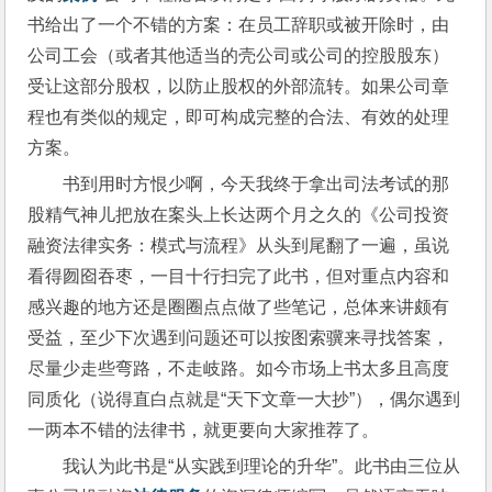
书给出了一个不错的方案：在员工辞职或被开除时，由
公司工会（或者其他适当的壳公司或公司的控股股东）
受让这部分股权，以防止股权的外部流转。如果公司章
程也有类似的规定，即可构成完整的合法、有效的处理
方案。
书到用时方恨少啊，今天我终于拿出司法考试的那
股精气神儿把放在案头上长达两个月之久的《公司投资
融资法律实务：模式与流程》从头到尾翻了一遍，虽说
看得囫囵吞枣，一目十行扫完了此书，但对重点内容和
感兴趣的地方还是圈圈点点做了些笔记，总体来讲颇有
受益，至少下次遇到问题还可以按图索骥来寻找答案，
尽量少走些弯路，不走岐路。如今市场上书太多且高度
同质化（说得直白点就是“天下文章一大抄”），偶尔遇到
一两本不错的法律书，就更要向大家推荐了。
我认为此书是“从实践到理论的升华”。此书由三位从