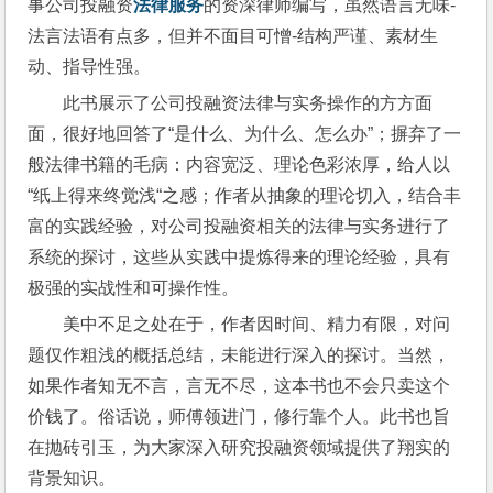
事公司投融资
法律服务
的资深律师编写，虽然语言无味-
法言法语有点多，但并不面目可憎-结构严谨、素材生
动、指导性强。
此书展示了公司投融资法律与实务操作的方方面
面，很好地回答了“是什么、为什么、怎么办”；摒弃了一
般法律书籍的毛病：内容宽泛、理论色彩浓厚，给人以
“纸上得来终觉浅“之感；作者从抽象的理论切入，结合丰
富的实践经验，对公司投融资相关的法律与实务进行了
系统的探讨，这些从实践中提炼得来的理论经验，具有
极强的实战性和可操作性。
美中不足之处在于，作者因时间、精力有限，对问
题仅作粗浅的概括总结，未能进行深入的探讨。当然，
如果作者知无不言，言无不尽，这本书也不会只卖这个
价钱了。俗话说，师傅领进门，修行靠个人。此书也旨
在抛砖引玉，为大家深入研究投融资领域提供了翔实的
背景知识。