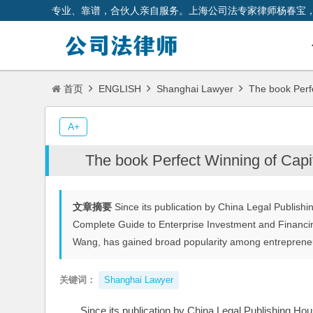
专业、靠谱，合伙人亲自服务。上海公司法专家律师杨春宝
首页
ENGLISH
Shanghai Lawyer
The book Perfe
A+
The book Perfect Winning of Cap
文章摘要
Since its publication by China Legal Publishin
Complete Guide to Enterprise Investment and Financi
Wang, has gained broad popularity among entrepreneurs
关键词：
Shanghai Lawyer
Since its publication by China Legal Publishing House