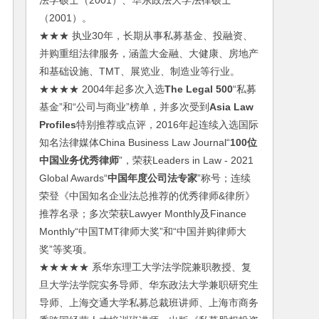
法学硕士（2001）、华东政法大学法律硕士
（2001）。
★★★ 执业30年，长期从事私募基金、投融资、
并购重组法律服务，涵盖大金融、大健康、房地产
和基础设施、TMT、展览业、制造业等行业。
★★★★ 2004年起多次入选
The Legal 500
“私募
基金”和“公司与商业”榜单，并多次受到
Asia Law
Profiles
特别推荐或点评，2016年起连续入选国际
知名法律媒体China Business Law Journal“
100位
中国业务优秀律师
”，荣获Leaders in Law - 2021
Global Awards“
中国年度公司法专家
”称号；连续
荣登《中国知名企业法总推荐的优秀律师&律所》
推荐名录；多次荣获Lawyer Monthly及Finance
Monthly“中国TMT律师大奖”和“中国并购律师大
奖”等奖项。
★★★★★ 系华东理工大学法学院兼职教授、复
旦大学法学院实务导师、华东政法大学兼职研究生
导师、上海交通大学私募总裁班讲师、上海市商务