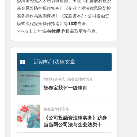
委跨国经营人才培训班讲师。出版《私募股权投资
基金风险防控操作实务》《企业全程法律风险防控
实务操作与案例评析》《完胜资本2：公司投融资
模式流程完全操作指南》等
16本
专著。
>>>点击上方“
主持律师
”栏目获取更多信息。
近期热门法律文章
律师服务动态, 杨春宝律师简介
杨春宝获评一级律师
杨春宝律师专著
《公司投融资法律实务》跻身
当当网公司法与企业法类十大
畅销图书榜