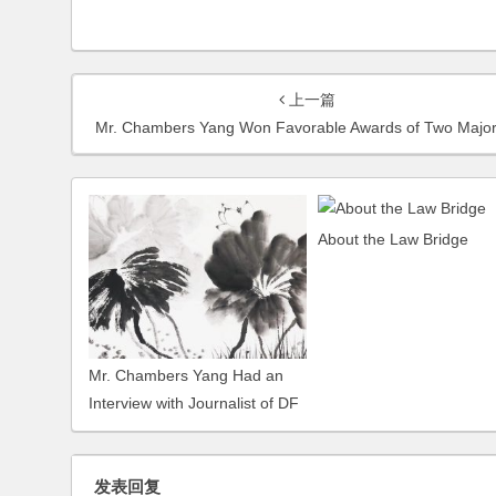
上一篇
Mr. Chambers Yang Won Favorable Awards of Two Major Commercial Arbitration Heard by CIET
About the Law Bridge
Mr. Chambers Yang Had an
Interview with Journalist of DF
Daily on Overseas M&A
发表回复