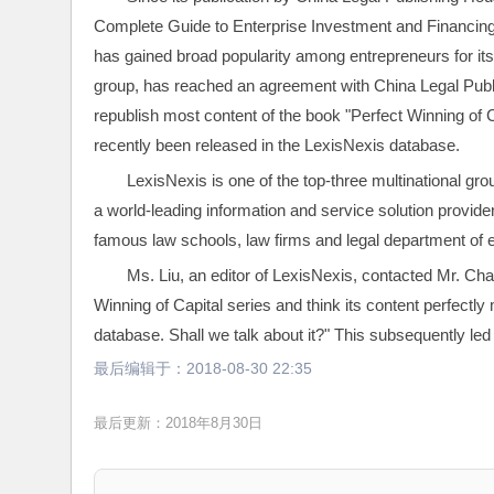
Complete Guide to Enterprise Investment and Financin
has gained broad popularity among entrepreneurs for its 
group, has reached an agreement with China Legal Publis
republish most content of the book "Perfect Winning of C
recently been released in the LexisNexis database.
LexisNexis is one of the top-three multinational grou
a world-leading information and service solution provid
famous law schools, law firms and legal department of e
Ms. Liu, an editor of LexisNexis, contacted Mr. Ch
Winning of Capital series and think its content perfectly 
database. Shall we talk about it?" This subsequently le
最后编辑于：
2018-08-30 22:35
最后更新：2018年8月30日