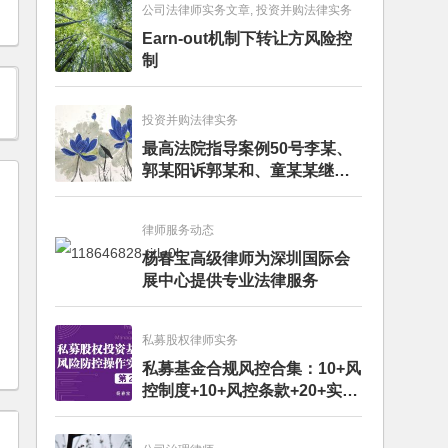
公司法律师实务文章, 投资并购法律实务
Earn-out机制下转让方风险控
制
投资并购法律实务
最高法院指导案例50号李某、
郭某阳诉郭某和、童某某继承
纠纷案
律师服务动态
杨春宝高级律师为深圳国际会
展中心提供专业法律服务
私募股权律师实务
私募基金合规风控合集：10+风
控制度+10+风控条款+20+实务
文章+每月动态