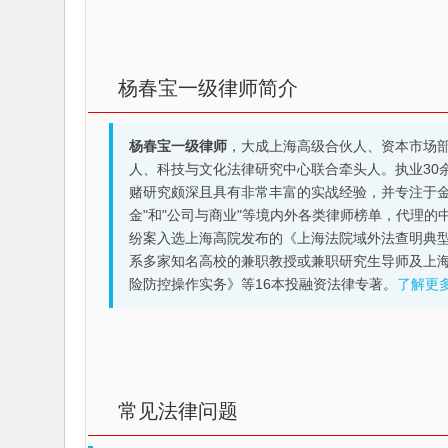
杨春宝一级律师简介
杨春宝一级律师
，大成上海高级合伙人、资本市场
人、科技与文化法律研究中心联合牵头人。执业30
赌研究颇深且具有非常丰富的实战经验，并专注于金融机构
金"和"公司与商业"等境内外各类律师榜单，代理
纷案入选上海高院发布的《上海法院域外法查明典型
系多家知名高校的兼职教授或兼职研究生导师及上
险防控操作实务》等16本投融资法律专著。
了解更
常见法律问题