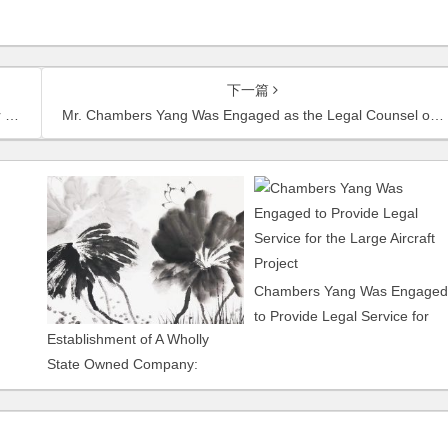
下一篇
AC
Mr. Chambers Yang Was Engaged as the Legal Counsel of Qiang Guan Group and Li Jin Company
Chambers Yang Was Engaged
to Provide Legal Service for
Establishment of A Wholly
the Large Aircraft Project
State Owned Company:
Shanghai Comprehensive
Improvement and Construction
of Suzhou River Co., Ltd.