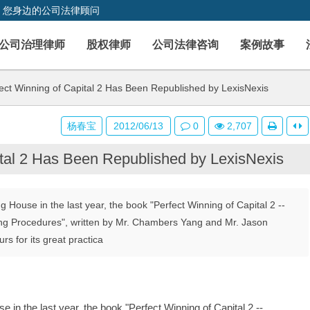
，您身边的公司法律顾问
公司治理律师
股权律师
公司法律咨询
案例故事
ct Winning of Capital 2 Has Been Republished by LexisNexis
杨春宝
2012/06/13
0
2,707
ital 2 Has Been Republished by LexisNexis
g House in the last year, the book "Perfect Winning of Capital 2 --
ng Procedures", written by Mr. Chambers Yang and Mr. Jason
 for its great practica
 in the last year, the book "Perfect Winning of Capital 2 -- 