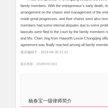
family members. With the entrepreneur’s early death, hi
arrangement on the shares and management of the enterpr
made great progresses, and their shares were also reor
members had some internal disputes due to some problems
lawsuits were filed to the court by the family members r
and Ms. Chen Jing from Haworth Lexon Chongqing office j
agreement was finally reached among all family membe
最后编辑于：
2018-08-30 22:01
最后更新：2018年8月30日
杨春宝一级律师简介