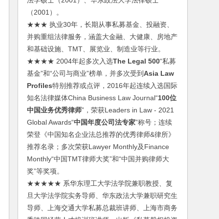
法学硕士（2001）、华东政法大学法律硕士
（2001）。
★★★ 执业30年，长期从事私募基金、投融资、
并购重组法律服务，涵盖大金融、大健康、房地产
和基础设施、TMT、展览业、制造业等行业。
★★★★ 2004年起多次入选
The Legal 500
“私募
基金”和“公司与商业”榜单，并多次受到
Asia Law
Profiles
特别推荐或点评，2016年起连续入选国际
知名法律媒体China Business Law Journal“
100位
中国业务优秀律师
”，荣获Leaders in Law - 2021
Global Awards“
中国年度公司法专家
”称号；连续
荣登《中国知名企业法总推荐的优秀律师&律所》
推荐名录；多次荣获Lawyer Monthly及Finance
Monthly“中国TMT律师大奖”和“中国并购律师大
奖”等奖项。
★★★★★ 系华东理工大学法学院兼职教授、复
旦大学法学院实务导师、华东政法大学兼职研究生
导师、上海交通大学私募总裁班讲师、上海市商务