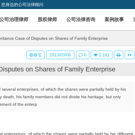
，您身边的公司法律顾问
公司治理律师
股权律师
公司法律咨询
案例故事
ritance Case of Disputes on Shares of Family Enterprise
杨春宝
2013/03/06
0
2,161
Disputes on Shares of Family Enterprise
several enterprises, of which the shares were partially held by his
y death, his family members did not divide his heritage, but only
ment of the enterp
 enterprises, of which the shares were partially held by his different 