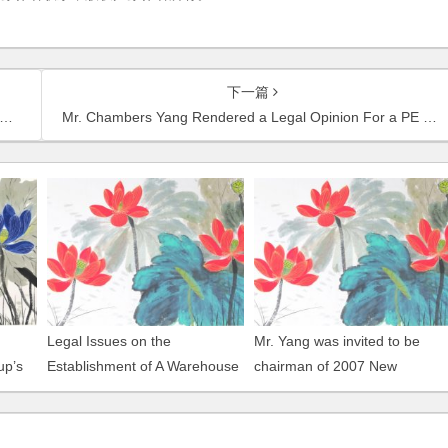
下一篇
Mr. Chambers Yang Rendered a Legal Opinion For a PE Fund Regarding its Investment in a Restaurant Chain
Legal Issues on the
Mr. Yang was invited to be
up’s
Establishment of A Warehouse
chairman of 2007 New
ring
or Distribution Center in China
Environment For Foreign
.,
Investment In China and mad
a speech on this subject