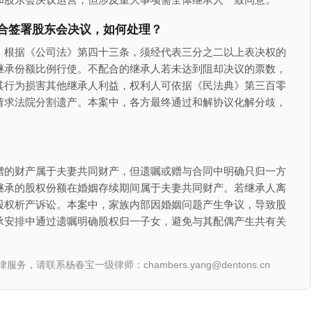
合签署股东会决议，如何处理？
，根据《公司法》第四十三条，须经代表三分之二以上表决权的
继承份额比例行使。不配合的继承人若未达到阻却决议的票数，
其行为损害其他继承人利益，权利人可依据《民法典》第三百零
请求法院分割遗产。本案中，各方最终通过和解协议化解分歧，
赠的财产属于夫妻共同财产，但遗嘱或赠与合同中明确只归一方
继承的股权份额在婚姻存续期间属于夫妻共同财产。若继承人离
股权析产诉讼。本案中，家族内部因婚姻问题产生争议，导致股
承安排中通过遗嘱明确股权归一子女，避免与其配偶产生共有关
联系杨春宝一级律师：chambers.yang@dentons.cn