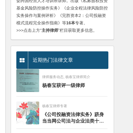
委跨国经营人才培训班讲师。出版《私募股权投资
基金风险防控操作实务》《企业全程法律风险防控
实务操作与案例评析》《完胜资本2：公司投融资
模式流程完全操作指南》等
16本
专著。
>>>点击上方“
主持律师
”栏目获取更多信息。
近期热门法律文章
律师服务动态, 杨春宝律师简介
杨春宝获评一级律师
杨春宝律师专著
《公司投融资法律实务》跻身
当当网公司法与企业法类十大
畅销图书榜