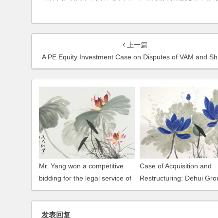
上一篇
A PE Equity Investment Case on Disputes of VAM and Shareholder Interest Damages
Mr. Yang won a competitive
Case of Acquisition and
bidding for the legal service of
Restructuring: Dehui Gro
overseas investment and trade
Acquisition and Restructu
of Chemland Industrial Co
发表回复
Ltd. and CCS (Shanghai)