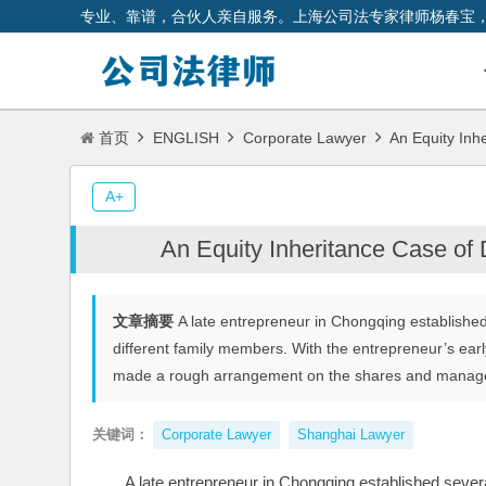
专业、靠谱，合伙人亲自服务。上海公司法专家律师杨春宝
首页
ENGLISH
Corporate Lawyer
An Equity Inhe
A+
An Equity Inheritance Case of 
文章摘要
A late entrepreneur in Chongqing established 
different family members. With the entrepreneur’s earl
made a rough arrangement on the shares and manage
关键词：
Corporate Lawyer
Shanghai Lawyer
A late entrepreneur in Chongqing established several