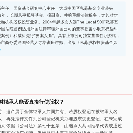
部主任、国资基金研究中心主任，大成中国区私募基金专业带头
余年，长期从事私募基金、投融资、并购重组法律服务，尤其对对
股权投资业务。2004年起多次入选The Legal 500"私募基
的中国法院首例适用外国法律审理外国公司的董事损害小股东权益纠
案例》和威科先行"要案头条"。具有上市公司独立董事任职资格，
海市商务委跨国经营人才培训班讲师。出版《私募股权投资基金风
多
时继承人能否直接行使股权？
前，遗产属于全体继承人共同共有。若股权登记在被继承人名
权，再凭法律文件到公司登记机关办理股东变更登记。在未完成
但可依据《公司法》第七十五条，由继承人共同推举代表或通过
和股东会决议运营，但涉及重大事项需全体继承人一致同意。