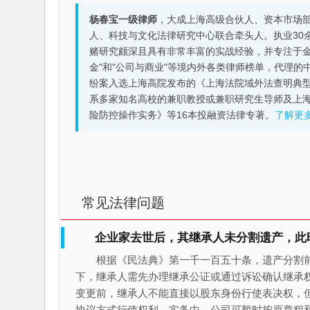
杨春宝一级律师
，大成上海高级合伙人、资本市场
人、科技与文化法律研究中心联合牵头人。执业30
赌研究颇深且具有非常丰富的实战经验，并专注于金融机构
金"和"公司与商业"等境内外各类律师榜单，代理
纷案入选上海高院发布的《上海法院域外法查明典型
系多家知名高校的兼职教授或兼职研究生导师及上
险防控操作实务》等16本投融资法律专著。
了解更
常见法律问题
企业家去世后，其继承人未分割遗产，此
根据《民法典》第一千一百五十条，遗产分割
下，继承人需先办理继承公证或通过诉讼确认继承
变更前，继承人不能直接以股东身份行使表决权，
协议方式行使权利。实务中，公司可暂时按原章程