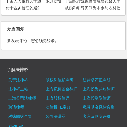
中国人民银行关于进一步加强预
中国银行业监督管理委员会关于
付卡业务管理的通知
鼓励和引导民间资本参与农村信
用社产权改革工作的通知
发表回复
要发表评论，您必须先
登录
。
了解法律桥
关于法律桥
版权和隐私声明
法律桥严正声明
法律桥主站
上海私募基金律师
上海投资并购律师
上海公司法律师
上海股权律师
上海投融资律师
聘请律师
法律桥PE宝典
私募基金风控合集
对赌回购合集
公司法讲堂
客户及网友评价
Sitemap