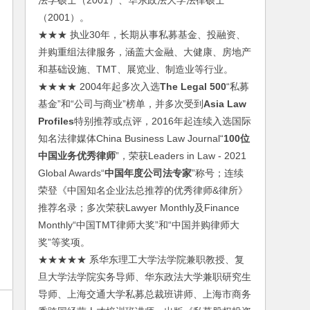
法学硕士（2001）、华东政法大学法律硕士
（2001）。
★★★ 执业30年，长期从事私募基金、投融资、
并购重组法律服务，涵盖大金融、大健康、房地产
和基础设施、TMT、展览业、制造业等行业。
★★★★ 2004年起多次入选
The Legal 500
“私募
基金”和“公司与商业”榜单，并多次受到
Asia Law
Profiles
特别推荐或点评，2016年起连续入选国际
知名法律媒体China Business Law Journal“
100位
中国业务优秀律师
”，荣获Leaders in Law - 2021
Global Awards“
中国年度公司法专家
”称号；连续
荣登《中国知名企业法总推荐的优秀律师&律所》
推荐名录；多次荣获Lawyer Monthly及Finance
Monthly“中国TMT律师大奖”和“中国并购律师大
奖”等奖项。
★★★★★ 系华东理工大学法学院兼职教授、复
旦大学法学院实务导师、华东政法大学兼职研究生
导师、上海交通大学私募总裁班讲师、上海市商务