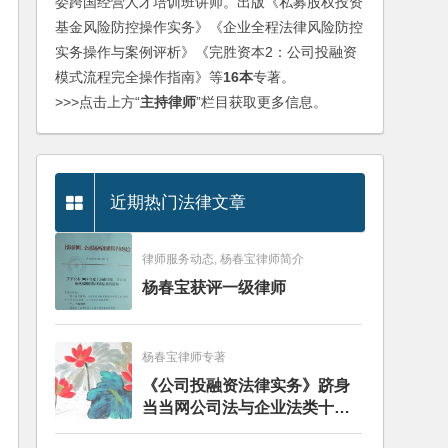
委跨国经营人才培训班讲师。出版《私募股权投资
基金风险防控操作实务》《企业全程法律风险防控
实务操作与案例评析》《完胜资本2：公司投融资
模式流程完全操作指南》等
16本
专著。
>>>点击上方“
主持律师
”栏目获取更多信息。
近期热门法律文章
律师服务动态, 杨春宝律师简介
杨春宝获评一级律师
杨春宝律师专著
《公司投融资法律实务》跻身
当当网公司法与企业法类十大
畅销图书榜