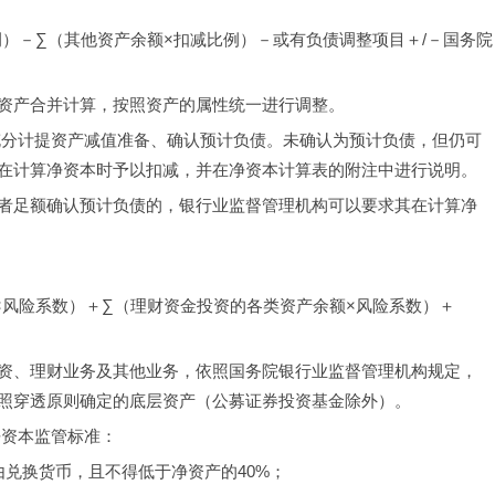
）－∑（其他资产余额×扣减比例）－或有负债调整项目＋/－国务院
资产合并计算，按照资产的属性统一进行调整。
充分计提资产减值准备、确认预计负债。未确认为预计负债，但仍可
在计算净资本时予以扣减，并在净资本计算表的附注中进行说明。
者足额确认预计负债的，银行业监督管理机构可以要求其在计算净
×风险系数）＋∑（理财资金投资的各类资产余额×风险系数）＋
资、理财业务及其他业务，依照国务院银行业监督管理机构规定，
照穿透原则确定的底层资产（公募证券投资基金除外）。
净资本监管标准：
兑换货币，且不得低于净资产的40%；