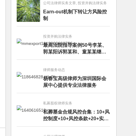
公司法律师实务文章, 投资并购法律实务
Earn-out机制下转让方风险控
制
投资并购法律实务
最高法院指导案例50号李某、
郭某阳诉郭某和、童某某继承
纠纷案
律师服务动态
杨春宝高级律师为深圳国际会
展中心提供专业法律服务
私募股权律师实务
私募基金合规风控合集：10+风
控制度+10+风控条款+20+实务
文章+每月动态