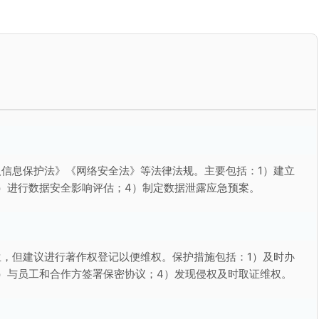
信息保护法》《网络安全法》等法律法规。主要包括：1）建立
）进行数据安全影响评估；4）制定数据泄露应急预案。
，但建议进行著作权登记以便维权。保护措施包括：1）及时办
）与员工和合作方签署保密协议；4）发现侵权及时取证维权。