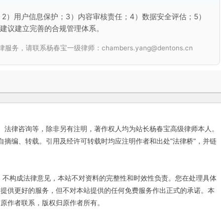
；2）用户信息保护；3）内容审核责任；4）数据安全评估；5）
。建议建立完善的合规管理体系。
联系杨春宝一级律师：chambers.yang@dentons.cn
、法律咨询等，除非另有注明，著作权人均为站长杨春宝高级律师本人。
自摘编、转载。引用及经许可转载时均应注明作者和出处"法律桥"，并链
不构成法律意见，本站不对资料的完整性和时效性负责。您在处理具体
友提供更好的服务，但不对本站提供的任何免费服务作出正式的承诺。本
与原作者联系，版权归原作者所有。