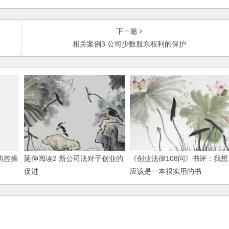
下一篇
相关案例3 公司少数股东权利的保护
防控操
延伸阅读2 新公司法对于创业的
《创业法律108问》书评：我想
促进
应该是一本很实用的书