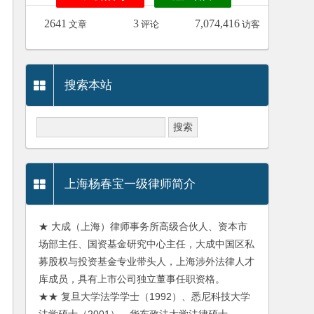
2641
3
7,074,416
文章
评论
访客
搜索本站
上海杨春宝一级律师简介
★ 大成（上海）律师事务所高级合伙人、资本市
场部主任、国资基金研究中心主任，大成中国区私
募股权与投资基金专业带头人，上海涉外法律人才
库成员，具有上市公司独立董事任职资格。
★★ 复旦大学法学学士（1992）、悉尼科技大学