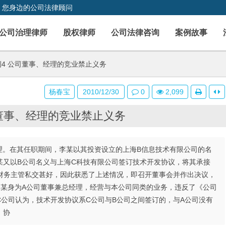
，您身边的公司法律顾问
公司治理律师
股权律师
公司法律咨询
案例故事
4 公司董事、经理的竞业禁止义务
杨春宝
2010/12/30
0
2,099
司董事、经理的竞业禁止义务
理。在其任职期间，李某以其投资设立的上海B信息技术有限公司的名
某又以B公司名义与上海C科技有限公司签订技术开发协议，将其承接
的财务主管私交甚好，因此获悉了上述情况，即召开董事会并作出决议，
李某身为A公司董事兼总经理，经营与本公司同类的业务，违反了《公司
公司认为，技术开发协议系C公司与B公司之间签订的，与A公司没有
，协