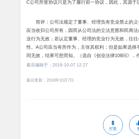
C公司所签协议只是为了履行前一协议，因此，其源于
简评：公司法规定了董事、经理负有竞业禁止的义
应当收归公司所有，因而从公司法的立法意图和民商法
业行为无效；若认定董事、经理的竞业行为无效，往往
性。A公司应当有所作为，主张其权利；但是如果选择
同无效，结果可想而知。（选自《创业法律108问》，
最后编辑于：
2018-10-07 12:27
最后更新：2018年10月7日
打赏