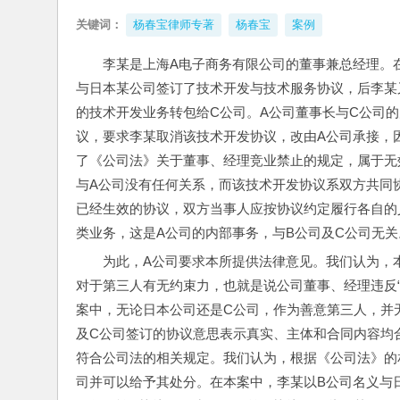
关键词：
杨春宝律师专著
杨春宝
案例
李某是上海A电子商务有限公司的董事兼总经理。
与日本某公司签订了技术开发与技术服务协议，后李某
的技术开发业务转包给C公司。A公司董事长与C公司
议，要求李某取消该技术开发协议，改由A公司承接，
了《公司法》关于董事、经理竞业禁止的规定，属于无
与A公司没有任何关系，而该技术开发协议系双方共同
已经生效的协议，双方当事人应按协议约定履行各自的
类业务，这是A公司的内部事务，与B公司及C公司无关
为此，A公司要求本所提供法律意见。我们认为，
对于第三人有无约束力，也就是说公司董事、经理违反
案中，无论日本公司还是C公司，作为善意第三人，并
及C公司签订的协议意思表示真实、主体和合同内容均合
符合公司法的相关规定。我们认为，根据《公司法》的
司并可以给予其处分。在本案中，李某以B公司名义与