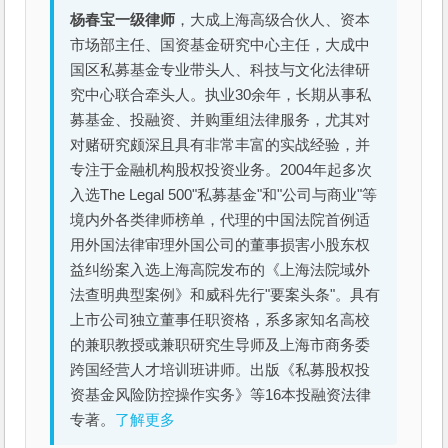
杨春宝一级律师
，大成上海高级合伙人、资本
市场部主任、国资基金研究中心主任，大成中
国区私募基金专业带头人、科技与文化法律研
究中心联合牵头人。执业30余年，长期从事私
募基金、投融资、并购重组法律服务，尤其对
对赌研究颇深且具有非常丰富的实战经验，并
专注于金融机构股权投资业务。2004年起多次
入选The Legal 500"私募基金"和"公司与商业"等
境内外各类律师榜单，代理的中国法院首例适
用外国法律审理外国公司的董事损害小股东权
益纠纷案入选上海高院发布的《上海法院域外
法查明典型案例》和威科先行"要案头条"。具有
上市公司独立董事任职资格，系多家知名高校
的兼职教授或兼职研究生导师及上海市商务委
跨国经营人才培训班讲师。出版《私募股权投
资基金风险防控操作实务》等16本投融资法律
专著。
了解更多