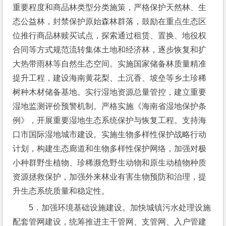
重要程度和商品林类型分类施策，严格保护天然林、生
态公益林，封禁保护原始森林群落，鼓励在重点生态区
位推行商品林赎买试点，探索通过租赁、置换、地役权
合同等方式规范流转集体土地和经济林，逐步恢复和扩
大热带雨林等自然生态空间。实施国家储备林质量精准
提升工程，建设海南黄花梨、土沉香、坡垒等乡土珍稀
树种木材储备基地。实行湿地资源总量管控，建立重要
湿地监测评价预警机制。严格实施《海南省湿地保护条
例》，开展重要湿地生态系统保护与恢复工程。支持海
口市国际湿地城市建设。实施生物多样性保护战略行动
计划，构建生态廊道和生物多样性保护网络，加强对极
小种群野生植物、珍稀濒危野生动物和原生动植物种质
资源拯救保护，加强外来林业有害生物预防和治理，提
升生态系统质量和稳定性。
5．加强环境基础设施建设。加快城镇污水处理设施
配套管网建设，统筹推进主干管网、支管网、入户管建