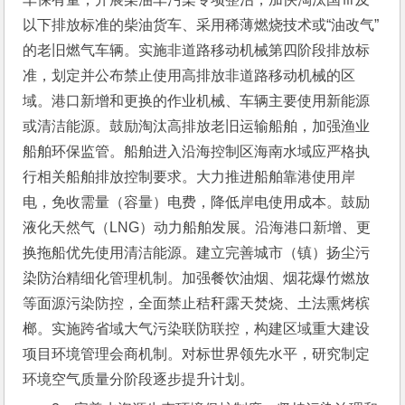
以下排放标准的柴油货车、采用稀薄燃烧技术或“油改气”
的老旧燃气车辆。实施非道路移动机械第四阶段排放标
准，划定并公布禁止使用高排放非道路移动机械的区
域。港口新增和更换的作业机械、车辆主要使用新能源
或清洁能源。鼓励淘汰高排放老旧运输船舶，加强渔业
船舶环保监管。船舶进入沿海控制区海南水域应严格执
行相关船舶排放控制要求。大力推进船舶靠港使用岸
电，免收需量（容量）电费，降低岸电使用成本。鼓励
液化天然气（LNG）动力船舶发展。沿海港口新增、更
换拖船优先使用清洁能源。建立完善城市（镇）扬尘污
染防治精细化管理机制。加强餐饮油烟、烟花爆竹燃放
等面源污染防控，全面禁止秸秆露天焚烧、土法熏烤槟
榔。实施跨省域大气污染联防联控，构建区域重大建设
项目环境管理会商机制。对标世界领先水平，研究制定
环境空气质量分阶段逐步提升计划。