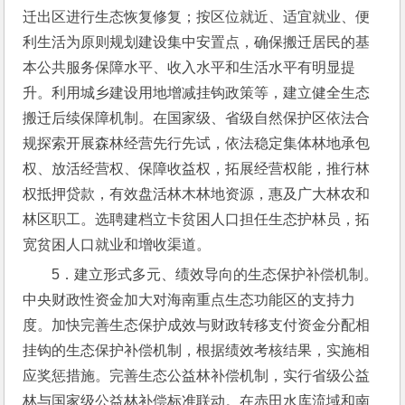
迁出区进行生态恢复修复；按区位就近、适宜就业、便
利生活为原则规划建设集中安置点，确保搬迁居民的基
本公共服务保障水平、收入水平和生活水平有明显提
升。利用城乡建设用地增减挂钩政策等，建立健全生态
搬迁后续保障机制。在国家级、省级自然保护区依法合
规探索开展森林经营先行先试，依法稳定集体林地承包
权、放活经营权、保障收益权，拓展经营权能，推行林
权抵押贷款，有效盘活林木林地资源，惠及广大林农和
林区职工。选聘建档立卡贫困人口担任生态护林员，拓
宽贫困人口就业和增收渠道。
5．建立形式多元、绩效导向的生态保护补偿机制。
中央财政性资金加大对海南重点生态功能区的支持力
度。加快完善生态保护成效与财政转移支付资金分配相
挂钩的生态保护补偿机制，根据绩效考核结果，实施相
应奖惩措施。完善生态公益林补偿机制，实行省级公益
林与国家级公益林补偿标准联动。在赤田水库流域和南