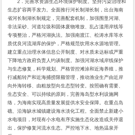
2．完善水资源生态环境保护制度。坚持污染治理和
生态扩容两手发力。全面推行河长制湖长制，出台海南
省河长制湖长制规定，完善配套机制，加强围垦河湖、
非法采砂、河道垃圾和固体废物堆放、乱占滥用岸线等
专项整治，严格河湖执法。加强南渡江、松涛水库等水
质优良河流湖库的保护，严格规范饮用水水源地管理。
建立重点治理水体信息公开制度、对水质未达标或严重
下降地方政府负责人约谈制度。加强河湖水域岸线保护
与生态修复，科学规划、严格管控滩涂和近海养殖，推
行减船转产和近海捕捞限额管理，推动渔业生产由近岸
向外海转移、由粗放型向生态型转变。按照确有需要、
生态安全、可以持续的原则，完善海岛型水利设施网
络，为海南实现高质量发展提供水安全保障。在重点岛
礁、沿海缺水城镇建设海水淡化工程。全面禁止新建小
水电项目，对现有小水电有序实施生态化改造或关停退
出，保护修复河流水生态。严控地下水、地热温泉开