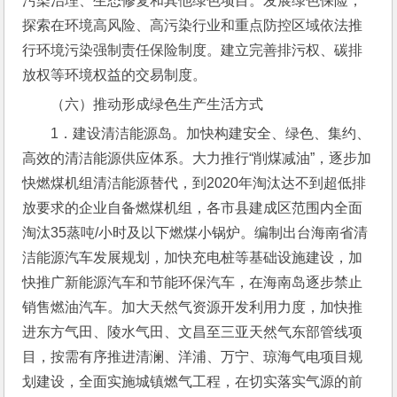
污染治理、生态修复和其他绿色项目。发展绿色保险，
探索在环境高风险、高污染行业和重点防控区域依法推
行环境污染强制责任保险制度。建立完善排污权、碳排
放权等环境权益的交易制度。
（六）推动形成绿色生产生活方式
1．建设清洁能源岛。加快构建安全、绿色、集约、
高效的清洁能源供应体系。大力推行“削煤减油”，逐步加
快燃煤机组清洁能源替代，到2020年淘汰达不到超低排
放要求的企业自备燃煤机组，各市县建成区范围内全面
淘汰35蒸吨/小时及以下燃煤小锅炉。编制出台海南省清
洁能源汽车发展规划，加快充电桩等基础设施建设，加
快推广新能源汽车和节能环保汽车，在海南岛逐步禁止
销售燃油汽车。加大天然气资源开发利用力度，加快推
进东方气田、陵水气田、文昌至三亚天然气东部管线项
目，按需有序推进清澜、洋浦、万宁、琼海气电项目规
划建设，全面实施城镇燃气工程，在切实落实气源的前