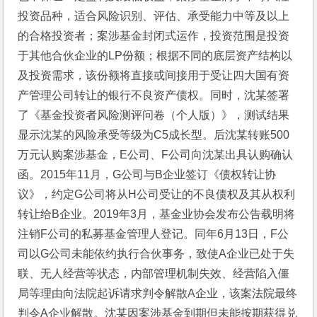
投资品种，适合风险识别、评估、承受能力中等及以上
的合格投资者；案涉基金封闭式运作，投资范围是投资
于其他合伙企业的LP份额；根据不同的底层资产结构以
及投资需求，该份额将直接或间接用于受让四大国有资
产管理公司转让的银行不良资产债权。同时，沈某签署
了《基金投资者风险测评问卷（个人版）》，测试结果
显示沈某的风险承受等级为C5成长型。后沈某转账500
万元认购案涉基金，E公司、F公司向沈某出具认购确认
函。2015年11月，G公司与B企业签订《债权转让协
议》，约定G公司将从H公司受让的不良债权及其从权利
转让给B企业。2019年3月，基金业协会发布公告载明将
注销F公司的私募基金管理人登记。同年6月13日，F公
司以G公司未能依约执行合伙事务，致使A企业已处于失
联、无人经营等状态，内部管理机制失效、经营陷入僵
局等理由向法院起诉请求判令解散A企业，该案法院最终
判令A企业解散。沈某因案涉基金到期但未能按期获得兑