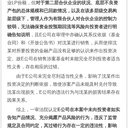
业LP份额，但
对于第二层合伙企业的状况、底层不良资
产包的总体规模和已回款情况，以及在该多层级交易构
架层级下，管理人作为有限合伙人对合伙企业的控制力
较弱，无法确保资金按预期回流等风险向投资者进行明
确告知说明
，且E公司在审理中亦确认其系仅依据《基金
合同》和《开放公告书》对沈某进行销售，从而使得沈
某对所要投资的金融产品没有足够的认识来作出投资决
定。故E公司在销售涉案基金时未能完全尽到投资者适当
性义务，存在相应的过错。
由于E公司未完全尽到适当性义务，影响了沈某作出
投资决定的判断依据，致使涉案产品未能及时兑付导致
沈某出现损失，E公司的违法行为与沈某的损害结果存在
因果关系。
综上，一审法院认定
E公司在本案中未向投资者如实
告知产品情况、充分揭露产品风险的行为，违反了监管
规定及合同约定，其过错行为存在一定的违法性，影响