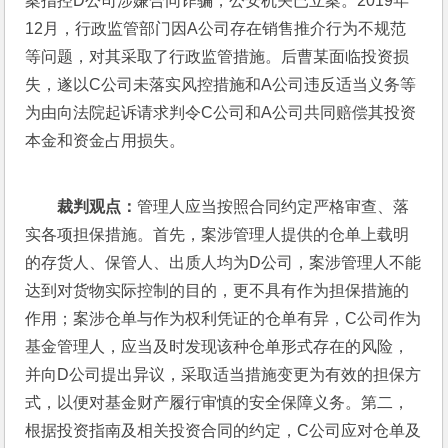
案指控D公司涉嫌合同诈骗，公安机关已立案。2019年
12月，行政监管部门因A公司存在销售推介行为不规范
等问题，对其采取了行政监管措施。后曹某面临投资损
失，遂以C公司未落实风控措施和A公司违反适当义务等
为由向法院起诉请求判令C公司和A公司共同赔偿其投资
本金和资金占用损失。
裁判观点：
管理人应当按照合同约定严格审查、落
实各项担保措施。首先，案涉管理人提供的仓单上载明
的存货人、保管人、出质人均为D公司，案涉管理人不能
达到对货物实际控制的目的，更不具有作为担保措施的
作用；案涉仓单与作为权利凭证的仓单有异，C公司作为
基金管理人，应当及时发现该种仓单形式存在的风险，
并向D公司提出异议，采取适当措施变更为有效的担保方
式，以便对基金财产履行审慎的安全保障义务。第二，
根据投资指南及相关投资合同的约定，C公司应对仓单及