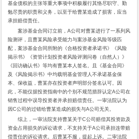
基金债权的主张等重大事项中积极履行其恪尽职守、勤
勉尽责的职责和义务，以至于给曹某造成了损害，应当
承担赔偿责任。
案涉基金合同订立前，A公司对曹某进行了一系列风
险测评，且曹某风险承受能力与案涉基金风险等级匹
配，案涉基金合同所附的《合格投资者承诺书》《风险
揭示书》《资管计划投资者风险评测问卷（自然人）》
《回访确认书》等均有曹某本人签名。且《基金合同》
及《风险揭示书》中均载明基金管理人不承诺基金保
本、保收益，曹某亦在投资者声明部分签名认可。因
此，不能仅据投资指南中的个别不规范措辞认定A公司在
销售过程中误导投资者并承担赔偿责任。一审法院认为
因C公司的过错给曹某造成的损失与A公司无关。
综上，一审法院支持曹某关于C公司赔偿其投资款及
资金占用损失的诉讼请求，不支持关于A公司承担连带赔
偿责任的诉讼请求。后曹某不服，提起上诉。二审法院