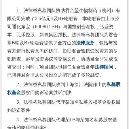
1、法律桥私募团队协助君合盟生物制药（杭州）有
限公司完成了3.5亿元B及B+轮融资，本轮融资由上市公
司通化东宝（600867.SH）与国投创合领投，弘盛资
本、元禾控股、新氧集团跟投。法律桥私募团队为君合
盟B轮及B+轮融资提供了全方位的
法律服务
，包括与投
资方进行投资意向的磋商、协助君合盟接受投资方的尽
职调查、起草投资协议等交易文件、协助君合盟完成投
资交割；同时，项目团队也担任君合盟常年
法律顾问
，
已陪伴君合盟从公司设立之初完成了多轮融资。
2、法律桥私募团队收到上海徐汇法院作出的
私募股
权基金
股权回购诉讼案胜诉判决
3、法律桥私募团队代理某知名私募股权基金股权回
购诉讼案件
4、法律桥私募团队代理某LP与某知名私募股权基
金违约赔偿仲裁案件