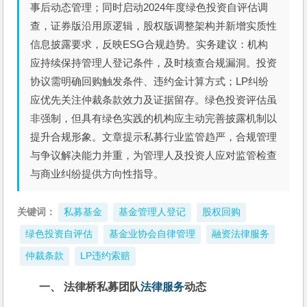
事后动态管理；同时启动2024年度绿色投资自评估调
查，证券版沿用原逻辑，股权版调整架构并新增实质性
信息披露要求，反映ESG合规趋势。实务建议：机构
应持续保持管理人登记条件，及时核查合规漏洞。投资
协议需明确回购触发条件、违约金计算方式；LP纠纷
应优先关注仲裁条款效力及证据留存。绿色投资评估虽
非强制，但具有绿色实践的机构应主动完善披露机制以
提升合规形象。文章提示私募行业监管趋严，合规管理
与争议解决能力并重，为管理人及投资人应对监管检查
与商业纠纷提供方向性指导。
关键词：
私募基金
基金管理人登记
股权回购
绿色投资自评估
基金业协会自律管理
融资法律服务
仲裁条款
LP违约索赔
一、 
法律桥私募团队
法律服务
动态