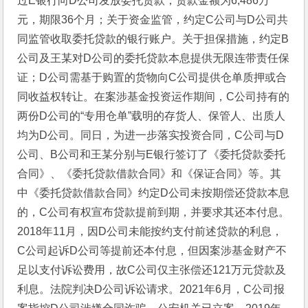
过E银行向D公司发放委托贷款，贷款金额为6,486万
元，期限36个月；关于资金监管，约定C公司与D公司共
同监管收取委托贷款的银行账户。关于担保措施，约定B
公司及王某对D公司的委托贷款本息提供无限连带责任保
证；D公司需基于购置的货物向C公司提供仓单质押或合
同收益权转让。在案涉基金投资运作期间，C公司持有的
两份D公司的“专用仓单”载明的存货人、保管人、出质人
均为D公司。同日，为进一步落实投资合同，C公司与D
公司、B公司和王某分别与E银行签订了《委托贷款委托
合同》、《委托贷款借款合同》和《保证合同》等。其
中《委托贷款借款合同》约定D公司未按期偿还贷款本息
的，C公司有权宣布贷款提前到期，并要求其还本付息。
2018年11月，因D公司未能按约支付前述贷款的利息，
C公司起诉D公司等提前还本付息，但因案涉基金财产不
足以支付诉讼费用，故C公司仅主张偿还121万元贷款及
利息。法院判决D公司诉讼请求。2021年6月，C公司报