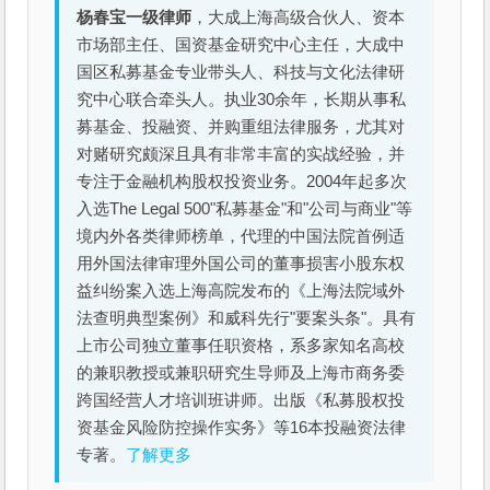
杨春宝一级律师
，大成上海高级合伙人、资本
市场部主任、国资基金研究中心主任，大成中
国区私募基金专业带头人、科技与文化法律研
究中心联合牵头人。执业30余年，长期从事私
募基金、投融资、并购重组法律服务，尤其对
对赌研究颇深且具有非常丰富的实战经验，并
专注于金融机构股权投资业务。2004年起多次
入选The Legal 500"私募基金"和"公司与商业"等
境内外各类律师榜单，代理的中国法院首例适
用外国法律审理外国公司的董事损害小股东权
益纠纷案入选上海高院发布的《上海法院域外
法查明典型案例》和威科先行"要案头条"。具有
上市公司独立董事任职资格，系多家知名高校
的兼职教授或兼职研究生导师及上海市商务委
跨国经营人才培训班讲师。出版《私募股权投
资基金风险防控操作实务》等16本投融资法律
专著。
了解更多