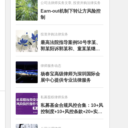
公司法律师实务文章, 投资并购法律实务
Earn-out机制下转让方风险控
制
投资并购法律实务
最高法院指导案例50号李某、
郭某阳诉郭某和、童某某继承
纠纷案
律师服务动态
杨春宝高级律师为深圳国际会
展中心提供专业法律服务
私募股权律师实务
私募基金合规风控合集：10+风
控制度+10+风控条款+20+实务
文章+每月动态