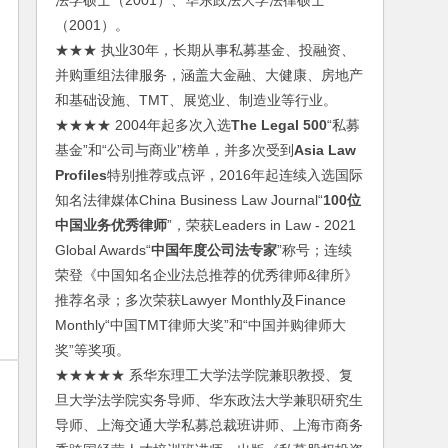
法学硕士（2001）、华东政法大学法律硕士
（2001）。
★★★ 执业30年，长期从事私募基金、投融资、
并购重组法律服务，涵盖大金融、大健康、房地产
和基础设施、TMT、展览业、制造业等行业。
★★★★ 2004年起多次入选
The Legal 500
“私募
基金”和“公司与商业”榜单，并多次受到
Asia Law
Profiles
特别推荐或点评，2016年起连续入选国际
知名法律媒体China Business Law Journal“
100位
中国业务优秀律师
”，荣获Leaders in Law - 2021
Global Awards“
中国年度公司法专家
”称号；连续
荣登《中国知名企业法总推荐的优秀律师&律所》
推荐名录；多次荣获Lawyer Monthly及Finance
Monthly“中国TMT律师大奖”和“中国并购律师大
奖”等奖项。
★★★★★ 系华东理工大学法学院兼职教授、复
旦大学法学院实务导师、华东政法大学兼职研究生
导师、上海交通大学私募总裁班讲师、上海市商务