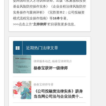
委跨国经营人才培训班讲师。出版《私募股权投资
基金风险防控操作实务》《企业全程法律风险防控
实务操作与案例评析》《完胜资本2：公司投融资
模式流程完全操作指南》等
16本
专著。
>>>点击上方“
主持律师
”栏目获取更多信息。
近期热门法律文章
律师服务动态, 杨春宝律师简介
杨春宝获评一级律师
杨春宝律师专著
《公司投融资法律实务》跻身
当当网公司法与企业法类十大
畅销图书榜