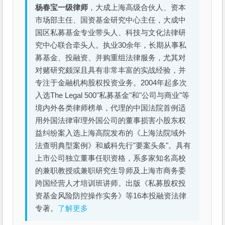
杨春宝一级律师
，大成上海高级合伙人、资本
市场部主任、国资基金研究中心主任，大成中
国区私募基金专业带头人、科技与文化法律研
究中心联合牵头人。执业30余年，长期从事私
募基金、投融资、并购重组法律服务，尤其对
对赌研究颇深且具有非常丰富的实战经验，并
专注于金融机构股权投资业务。2004年起多次
入选The Legal 500"私募基金"和"公司与商业"等
境内外各类律师榜单，代理的中国法院首例适
用外国法律审理外国公司的董事损害小股东权
益纠纷案入选上海高院发布的《上海法院域外
法查明典型案例》和威科先行"要案头条"。具有
上市公司独立董事任职资格，系多家知名高校
的兼职教授或兼职研究生导师及上海市商务委
跨国经营人才培训班讲师。出版《私募股权投
资基金风险防控操作实务》等16本投融资法律
专著。
了解更多