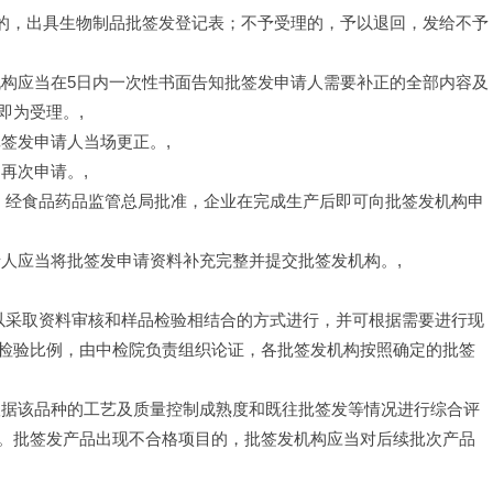
理的，出具生物制品批签发登记表；不予受理的，予以退回，发给不予
机构应当在5日内一次性书面告知批签发申请人需要补正的全部内容及
即为受理。,
签发申请人当场更正。,
再次申请。,
品，经食品药品监管总局批准，企业在完成生产后即可向批签发机构申
请人应当将批签发申请资料补充完整并提交批签发机构。,
可以采取资料审核和样品检验相结合的方式进行，并可根据需要进行现
检验比例，由中检院负责组织论证，各批签发机构按照确定的批签
根据该品种的工艺及质量控制成熟度和既往批签发等情况进行综合评
。批签发产品出现不合格项目的，批签发机构应当对后续批次产品