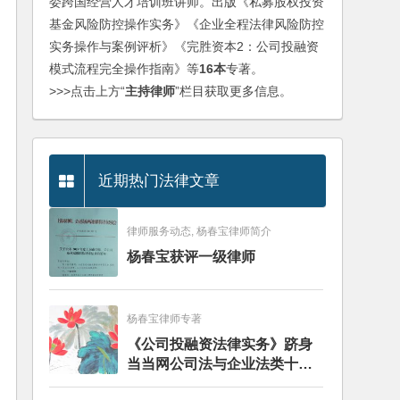
委跨国经营人才培训班讲师。出版《私募股权投资
基金风险防控操作实务》《企业全程法律风险防控
实务操作与案例评析》《完胜资本2：公司投融资
模式流程完全操作指南》等
16本
专著。
>>>点击上方“
主持律师
”栏目获取更多信息。
近期热门法律文章
律师服务动态, 杨春宝律师简介
杨春宝获评一级律师
杨春宝律师专著
《公司投融资法律实务》跻身
当当网公司法与企业法类十大
畅销图书榜