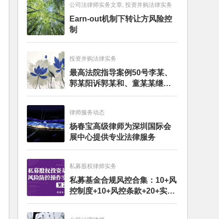
公司法律师实务文章, 投资并购法律实务
Earn-out机制下转让方风险控
制
投资并购法律实务
最高法院指导案例50号李某、
郭某阳诉郭某和、童某某继承
纠纷案
律师服务动态
杨春宝高级律师为深圳国际会
展中心提供专业法律服务
私募股权律师实务
私募基金合规风控合集：10+风
控制度+10+风控条款+20+实务
文章+每月动态