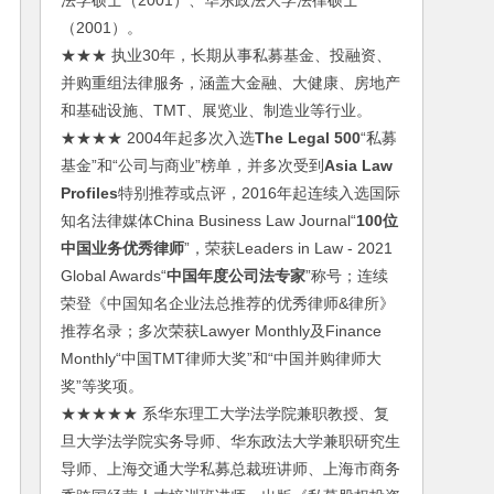
法学硕士（2001）、华东政法大学法律硕士
（2001）。
★★★ 执业30年，长期从事私募基金、投融资、
并购重组法律服务，涵盖大金融、大健康、房地产
和基础设施、TMT、展览业、制造业等行业。
★★★★ 2004年起多次入选
The Legal 500
“私募
基金”和“公司与商业”榜单，并多次受到
Asia Law
Profiles
特别推荐或点评，2016年起连续入选国际
知名法律媒体China Business Law Journal“
100位
中国业务优秀律师
”，荣获Leaders in Law - 2021
Global Awards“
中国年度公司法专家
”称号；连续
荣登《中国知名企业法总推荐的优秀律师&律所》
推荐名录；多次荣获Lawyer Monthly及Finance
Monthly“中国TMT律师大奖”和“中国并购律师大
奖”等奖项。
★★★★★ 系华东理工大学法学院兼职教授、复
旦大学法学院实务导师、华东政法大学兼职研究生
导师、上海交通大学私募总裁班讲师、上海市商务