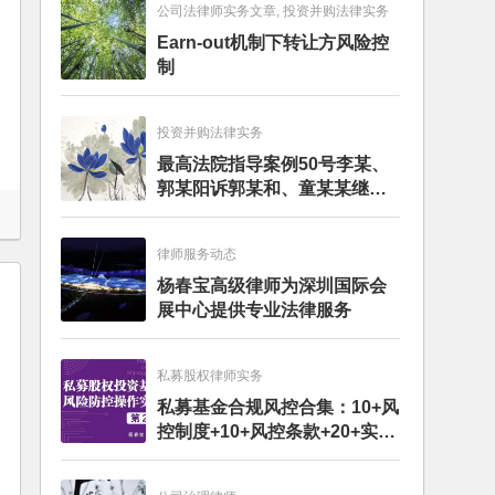
公司法律师实务文章, 投资并购法律实务
Earn-out机制下转让方风险控
制
投资并购法律实务
最高法院指导案例50号李某、
郭某阳诉郭某和、童某某继承
纠纷案
律师服务动态
杨春宝高级律师为深圳国际会
展中心提供专业法律服务
私募股权律师实务
私募基金合规风控合集：10+风
控制度+10+风控条款+20+实务
文章+每月动态