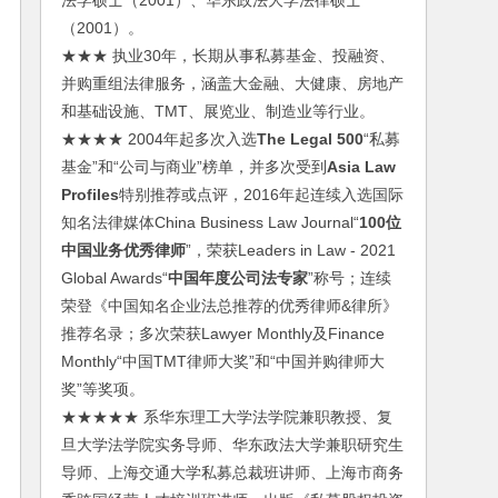
法学硕士（2001）、华东政法大学法律硕士
（2001）。
★★★ 执业30年，长期从事私募基金、投融资、
并购重组法律服务，涵盖大金融、大健康、房地产
和基础设施、TMT、展览业、制造业等行业。
★★★★ 2004年起多次入选
The Legal 500
“私募
基金”和“公司与商业”榜单，并多次受到
Asia Law
Profiles
特别推荐或点评，2016年起连续入选国际
知名法律媒体China Business Law Journal“
100位
中国业务优秀律师
”，荣获Leaders in Law - 2021
Global Awards“
中国年度公司法专家
”称号；连续
荣登《中国知名企业法总推荐的优秀律师&律所》
推荐名录；多次荣获Lawyer Monthly及Finance
Monthly“中国TMT律师大奖”和“中国并购律师大
奖”等奖项。
★★★★★ 系华东理工大学法学院兼职教授、复
旦大学法学院实务导师、华东政法大学兼职研究生
导师、上海交通大学私募总裁班讲师、上海市商务