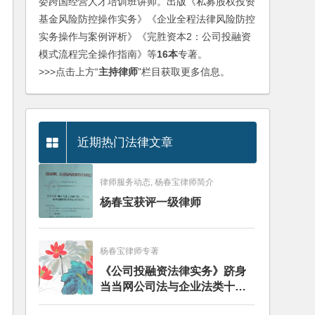
委跨国经营人才培训班讲师。出版《私募股权投资
基金风险防控操作实务》《企业全程法律风险防控
实务操作与案例评析》《完胜资本2：公司投融资
模式流程完全操作指南》等
16本
专著。
>>>点击上方“
主持律师
”栏目获取更多信息。
近期热门法律文章
律师服务动态, 杨春宝律师简介
杨春宝获评一级律师
杨春宝律师专著
《公司投融资法律实务》跻身
当当网公司法与企业法类十大
畅销图书榜