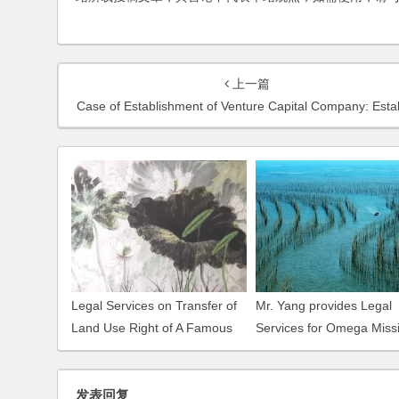
上一篇
Case of Establishment of Venture Capital Company: Establishment of an Internet-of-Things-Oriented Venture Capital Enterprise in W
Legal Services on Transfer of
Mr. Yang provides Legal
Land Use Right of A Famous
Services for Omega Miss
Medical Enterprise
Hills Golf World Cup
发表回复