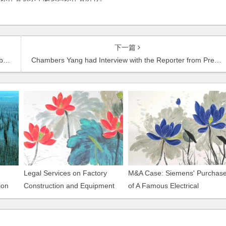
下一篇
uxi
Chambers Yang had Interview with the Reporter from Press TV in regard to Chinese Enterprises Conduct Mergers in Overseas
Legal Services on Factory
M&A Case: Siemens' Purchas
ion
Construction and Equipment
of A Famous Electrical
Installation of Nippon Paint
Machinery Enterprise in
Jiangsu Province and
Subsequent Establishment of