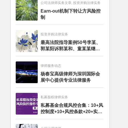
公司法律师实务文章, 投资并购法律实务
Earn-out机制下转让方风险控
制
投资并购法律实务
最高法院指导案例50号李某、
郭某阳诉郭某和、童某某继承
纠纷案
律师服务动态
杨春宝高级律师为深圳国际会
展中心提供专业法律服务
私募股权律师实务
私募基金合规风控合集：10+风
控制度+10+风控条款+20+实务
文章+每月动态