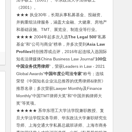
法学硕士（2001）、华东政法大学法律硕士
（2001）。
★★★ 执业30年，长期从事私募基金、投融资、
并购重组法律服务，涵盖大金融、大健康、房地产
和基础设施、TMT、展览业、制造业等行业。
★★★★ 2004年起多次入选
The Legal 500
“私募
基金”和“公司与商业”榜单，并多次受到
Asia Law
Profiles
特别推荐或点评，2016年起连续入选国际
知名法律媒体China Business Law Journal“
100位
中国业务优秀律师
”，荣获Leaders in Law - 2021
Global Awards“
中国年度公司法专家
”称号；连续
荣登《中国知名企业法总推荐的优秀律师&律所》
推荐名录；多次荣获Lawyer Monthly及Finance
Monthly“中国TMT律师大奖”和“中国并购律师大
奖”等奖项。
★★★★★ 系华东理工大学法学院兼职教授、复
旦大学法学院实务导师、华东政法大学兼职研究生
导师、上海交通大学私募总裁班讲师、上海市商务