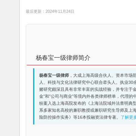
最后更新：2024年11月24日
杨春宝一级律师简介
杨春宝一级律师
，大成上海高级合伙人、资本市场
人、科技与文化法律研究中心联合牵头人。执业30
赌研究颇深且具有非常丰富的实战经验，并专注于金融机构
金"和"公司与商业"等境内外各类律师榜单，代理
纷案入选上海高院发布的《上海法院域外法查明典型
系多家知名高校的兼职教授或兼职研究生导师及上
险防控操作实务》等16本投融资法律专著。
了解更