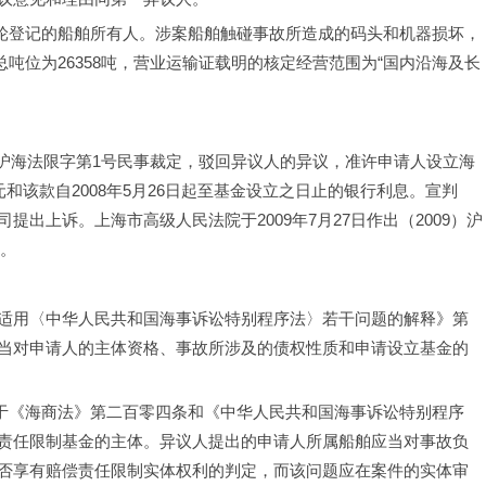
”轮登记的船舶所有人。涉案船舶触碰事故所造成的码头和机器损坏，
总吨位为26358吨，营业运输证载明的核定经营范围为“国内沿海及长
09）沪海法限字第1号民事裁定，驳回异议人的异议，准许申请人设立海
4元和该款自2008年5月26日起至基金设立之日止的银行利息。宣判
出上诉。上海市高级人民法院于2009年7月27日作出（2009）沪
定。
适用〈中华人民共和国海事诉讼特别程序法〉若干问题的解释》第
当对申请人的主体资格、事故所涉及的债权性质和申请设立基金的
属于《海商法》第二百零四条和《中华人民共和国海事诉讼特别程序
责任限制基金的主体。异议人提出的申请人所属船舶应当对事故负
否享有赔偿责任限制实体权利的判定，而该问题应在案件的实体审