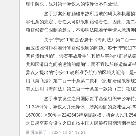
理中解决，故对第一异议人的该异议不作处理。
　　鉴于涉案船舶触碰事故所造成的码头和机器损
零七条的规定，责任人可以限制赔偿责任。因此，第二
项赔偿责任限制的意见，不影响法院准予申请人就所涉
　　关于“宁安11”轮是否属于《海商法》第二百
而应按照何种标准计算赔偿限额的问题。鉴于“宁安11
普通货物运输”，涉案事故发生时其所从事的也正是从
共和国港口之间的运输的船舶”，而不宜以船舶适航证
异议人提出的“宁安11”轮所准予航行的区域为近海，
用《海商法》第二百一十条第二款和《船舶赔偿限额规
有关适用《海商法》第二百一十条第一款第（二）项规
　　鉴于事故发生之日国际货币基金组织未公布特
11.345计算，异议人并无异议，涉案船舶的总吨位为263
167000〕×50％＝2242643特别提款权，折合人民币25
之日起至基金设立之日止按中国人民银行同期活期存款
最后编辑于：
2024-11-24 17:21