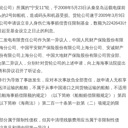
司）所属的“宁安11”轮，于2008年5月23日从秦皇岛运载电煤前
的2号卸船机，造成码头和机器受损。货轮公司遂于2009年3月9日
司申请设立非人身伤亡海事赔偿责任限制基金，数额为2242643计
生之日起至基金设立之日止的利息。
二发电有限责任公司作为第一异议人，中国人民财产保险股份有限
海分公司、中国平安财产保险股份有限公司上海分公司、安诚财产
份有限公司上海分公司、中国大地财产保险股份有限公司营业部、
为第二异议人，分别针对货轮公司的上述申请，向上海海事法院提出
申请和异议召开了听证会。
操作行为导致了事故发生，应对本次事故负全部责任，故申请人无权享
际远洋运输的船舶，不属于从事中国港口之间货物运输的船舶，不适用
业船舶海事赔偿限额的规定》（以下简称《船舶赔偿限额规定》）第四
以下简称《海商法》）第二百一十条第一款第（二）项规定的限
部分属于限制性债权，但其中清理残骸费用应当属于非限制性债
议意见和理由同第一异议人。