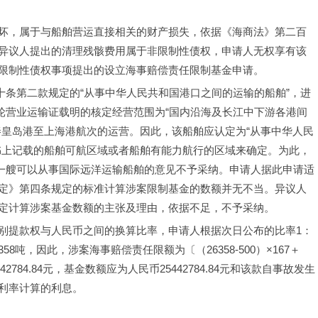
坏，属于与船舶营运直接相关的财产损失，依据《海商法》第二百
异议人提出的清理残骸费用属于非限制性债权，申请人无权享有该
限制性债权事项提出的设立海事赔偿责任限制基金申请。
一十条第二款规定的“从事中华人民共和国港口之间的运输的船舶”，进
”轮营业运输证载明的核定经营范围为“国内沿海及长江中下游各港间
秦皇岛港至上海港航次的运营。因此，该船舶应认定为“从事中华人民
书上记载的船舶可航区域或者船舶有能力航行的区域来确定。为此，
是一艘可以从事国际远洋运输船舶的意见不予采纳。申请人据此申请适
定》第四条规定的标准计算涉案限制基金的数额并无不当。异议人
定计算涉案基金数额的主张及理由，依据不足，不予采纳。
别提款权与人民币之间的换算比率，申请人根据次日公布的比率1：
58吨，因此，涉案海事赔偿责任限额为〔（26358-500）×167＋
442784.84元，基金数额应为人民币25442784.84元和该款自事故发生
利率计算的利息。