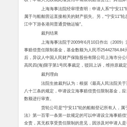
　　上海海事法院经审理查明：申请人系“宁安11
属于与船舶营运直接相关的财产损失。另，“宁安11”轮
江中下游各港间普通货物运输”。
　　裁判结果
　　上海海事法院于2009年6月10日作出（20
事赔偿责任限制基金，基金数额为人民币25442784.8
后，异议人中国人民财产保险股份有限公司上海市分公司提
高民四(海)限字第1号民事裁定，驳回上诉，维持原裁
　　裁判理由
　　法院生效裁判认为：根据《最高人民法院关于
八十三条的规定，申请设立海事赔偿责任限制基金，应
数额进行审查。
　　货轮公司是“宁安11”轮的船舶登记所有人，
法》第一百零一条第一款规定的可以申请设立海事赔偿
全责，其无权享受责任限制的意见，因涉及对申请人是