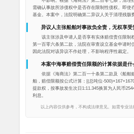
不影响。根据《海商法》第二百零七条，清理
需确认事故所涉债权中是否存在限制性债权。即使
基金。本案中，法院明确第二异议人关于清理残骸
异议人主张船舶对事故负全责，无权享受
该主张涉及申请人是否享有实体赔偿责任限制
第一百零六条第二款，法院在审查设立基金申请时
因此法院对该异议不作处理，不影响程序性裁定。
本案中海事赔偿责任限额的计算依据是什
依据《海商法》第二百一十条第二款及《船舶赔
舶，赔偿限额按公式计算：[(总吨位-500)×167+1670
提款权，按事故发生次日1:11.345换算为人民币2
利息。
以上内容仅供参考，不构成法律意见。如需专业法律服务，请