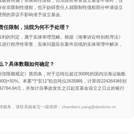
残骸费用属于非限制性债权，但法院在审查设立基金申请时，仅
存在非限制性债权，也不妨碍责任人就限制性债权部分申请设立
费用的异议不影响准予设立基金。
责任限制，法院为何不予处理？
权利的判定，属于实体审理范畴。根据《海事诉讼特别程序法》
仅进行程序性审查，实体问题应在案件后续的实体审理中解决，
么？具体数额如何确定？
偿限额规定》第四条，对于总吨位超过300吨的国内沿海运输船
00]×50%。本案“宁安11”轮总吨位26358吨，计算得2242643特别
5442784.84元，并加计自事故发生之日起至基金设立之日止的银行
联系杨春宝一级律师：chambers.yang@dentons.cn