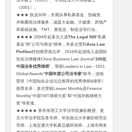
法学硕士（2001）、华东政法大学法律硕士
（2001）。
★★★ 执业30年，长期从事私募基金、投融资、
并购重组法律服务，涵盖大金融、大健康、房地产
和基础设施、TMT、展览业、制造业等行业。
★★★★ 2004年起多次入选
The Legal 500
“私募
基金”和“公司与商业”榜单，并多次受到
Asia Law
Profiles
特别推荐或点评，2016年起连续入选国际
知名法律媒体China Business Law Journal“
100位
中国业务优秀律师
”，荣获Leaders in Law - 2021
Global Awards“
中国年度公司法专家
”称号；连续
荣登《中国知名企业法总推荐的优秀律师&律所》
推荐名录；多次荣获Lawyer Monthly及Finance
Monthly“中国TMT律师大奖”和“中国并购律师大
奖”等奖项。
★★★★★ 系华东理工大学法学院兼职教授、复
旦大学法学院实务导师、华东政法大学兼职研究生
导师、上海交通大学私募总裁班讲师、上海市商务