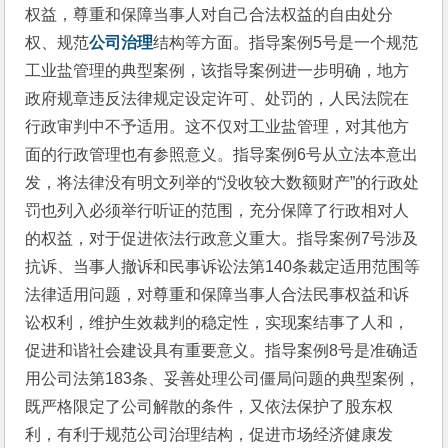
权益，尊重和保障当事人对自己合法权益的自由处分
权、规范
公司治理
结构等方面。指导案例5号是一个规范
工业盐管理的典型案例，该指导案例进一步明确，地方
政府规章违反法律规定设定许可、处罚的，人民法院在
行政审判中不予适用。这不仅对工业盐管理，对其他方
面的行政管理也有参照意义。指导案例6号从立法本意出
发，将法律没有明文列举的“没收较大数额财产”的行政处
罚也列入必须举行听证的范围，充分保障了行政相对人
的权益，对于促进依法行政意义重大。指导案例7号涉及
抗诉、当事人撤诉和民事诉讼法第140条裁定适用范围等
法律适用问题，对尊重和保障当事人合法民事权益和诉
讼权利，维护生效裁判的稳定性，实现案结事了人和，
促进和谐社会建设具有重要意义。指导案例8号是准确适
用公司法第183条、妥善处理公司僵局问题的典型案例，
既严格限定了公司解散的条件，又依法保护了股东权
利，有利于规范公司治理结构，促进市场经济健康发