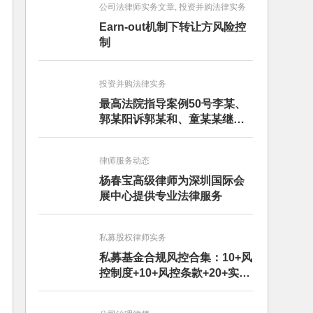
公司法律师实务文章, 投资并购法律实务
Earn-out机制下转让方风险控
制
投资并购法律实务
最高法院指导案例50号李某、
郭某阳诉郭某和、童某某继承
纠纷案
律师服务动态
杨春宝高级律师为深圳国际会
展中心提供专业法律服务
私募股权律师实务
私募基金合规风控合集：10+风
控制度+10+风控条款+20+实务
文章+每月动态