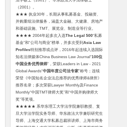
法学硕士（2001）、华东政法大学法律硕士
（2001）。
★★★ 执业30年，长期从事私募基金、投融资、
并购重组法律服务，涵盖大金融、大健康、房地产
和基础设施、TMT、展览业、制造业等行业。
★★★★ 2004年起多次入选
The Legal 500
“私募
基金”和“公司与商业”榜单，并多次受到
Asia Law
Profiles
特别推荐或点评，2016年起连续入选国际
知名法律媒体China Business Law Journal“
100位
中国业务优秀律师
”，荣获Leaders in Law - 2021
Global Awards“
中国年度公司法专家
”称号；连续
荣登《中国知名企业法总推荐的优秀律师&律所》
推荐名录；多次荣获Lawyer Monthly及Finance
Monthly“中国TMT律师大奖”和“中国并购律师大
奖”等奖项。
★★★★★ 系华东理工大学法学院兼职教授、复
旦大学法学院实务导师、华东政法大学兼职研究生
导师、上海交通大学私募总裁班讲师、上海市商务