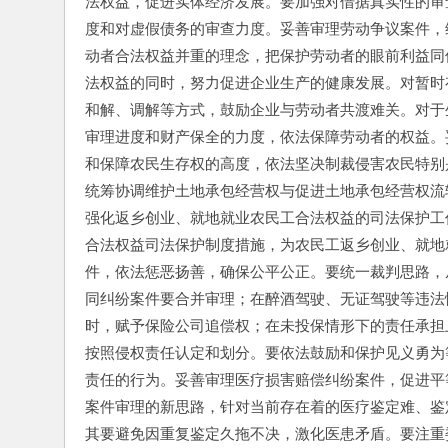
法权益，促进实体经济发展。要加强对借据真实性的审
度和对虚假债务的审查力度。妥善审理劳动争议案件，
动者合法权益并重的理念，把保护劳动者的眼前利益同
法权益的同时，努力促进企业生产的健康发展。对暂时
和解、调解等方式，鼓励企业与劳动者共渡难关。对于
审理进度和财产保全的力度，依法保障劳动者的权益。
和保障农民生存权的高度，依法坚决制裁侵害农民特别
统筹协调维护土地承包经营权与促进土地承包经营权流
强化返乡创业、就地就业农民工合法权益的司法保护工
合法权益司法保护制度措施，为农民工返乡创业、就地
件，依法惩恶扬善，确保公平公正。要统一裁判思路，
同纠纷案件要合并审理；在醉酒驾驶、无证驾驶等违法
时，赋予保险公司追偿权；在未投保情形下的责任承担
按照侵权责任认定和划分。要依法鼓励和保护见义勇为
责任的行为。妥善审理医疗损害赔偿纠纷案件，促进平
案件审理的新思路，针对当前存在着的医疗鉴定难、鉴
其要避免因重复鉴定久拖不决，激化医患矛盾。要注重