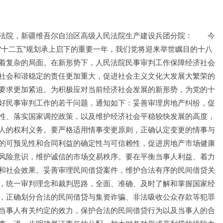
法院，新疆维吾尔自治区高级人民法院生产建设兵团分院：　　今
“十二五”规划承上启下的重要一年，我们党将迎来举世瞩目的十八
着复杂的局面。在新形势下，人民法院民事审判工作保障经济社会
社会和谐稳定的责任更加重大，促进社会主义文化大发展大繁荣的
要求更加紧迫。为积极应对当前经济社会发展的新形势，为党的十
好民事审判工作的若干问题，通知如下：妥善审理房地产纠纷，促
性、落实国家调控政策，以及维护经济社会平稳较快发展的高度，
人的权利义务。要严格适用情事变更原则，正确认定变更的情事与
的可预见性和合同利益的确定性与可信赖性，促进房地产市场健康
风险意识，维护诚信的市场交易秩序。要在平衡当事人利益、着力
和社会效果。妥善审理民间借贷案件，维护合法有序的民间借贷关
，统一审判理念和裁判思路，全面、准确、及时了解和掌握国家经
，正确划分合法的民间借贷与集资诈骗、非法吸收公众存款等犯罪
当事人有关约定的效力，保护合法的民间借贷行为以及当事人的合