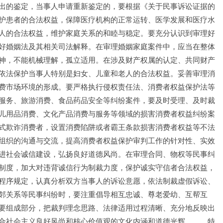
出的鉴定，当事人申请重新鉴定的，要根据《关于民事诉讼证据的
护患者的合法权益，保障医疗机构的正常运转、医学发展和医疗水
人的合法权益，维护家庭关系的和睦与稳定。要充分认识到审理好
好婚姻法及其相关司法解释。在审理婚姻家庭案件中，应当在整体
神，不能机械理解，孤立适用。在涉及财产权属的认定、共同财产
依法保护当事人特别是妇女、儿童和老人的合法权益。妥善审理消
费市场环境的形成。要严格执行侵权责任法、消费者权益保护法等
服务、旅游消费、食品药品安全等纠纷案件，要及时受理、及时裁
儿用品消费、文化产品消费与服务等领域的损害消费者权益纠纷案
式欺诈消费者，设置消费陷阱或者霸王条款损害消费者权益等不法
组织的沟通与交流，提高消费者权益保护审判工作的针对性、实效
进社会诚信建设，弘扬良好道德风尚。在审理合同、物权等民事纠
制度，加大对违背诚信行为制裁力度，保护诚实守信者合法权益，
程序规定，认真分析双方当事人的诉讼意愿，依法制裁虚假诉讼、
邻关系等民事纠纷时，要注重倡导相互忠诚、尊老爱幼、互帮互
要组成部分，把裁判理念思路、法律适用过程清晰、充分地反映出
合社会主义良好风尚和核心价值观的文化内涵和道德光辉。　　特