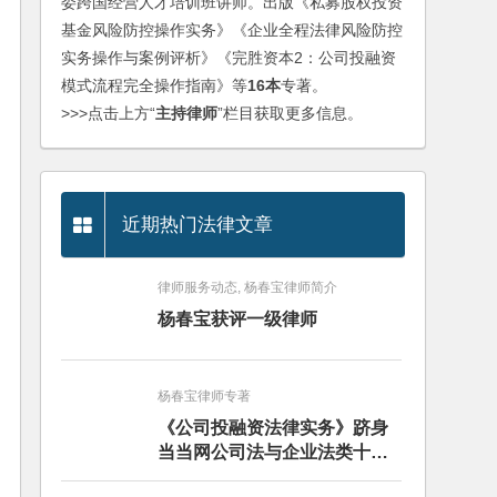
委跨国经营人才培训班讲师。出版《私募股权投资
基金风险防控操作实务》《企业全程法律风险防控
实务操作与案例评析》《完胜资本2：公司投融资
模式流程完全操作指南》等
16本
专著。
>>>点击上方“
主持律师
”栏目获取更多信息。
近期热门法律文章
律师服务动态, 杨春宝律师简介
杨春宝获评一级律师
杨春宝律师专著
《公司投融资法律实务》跻身
当当网公司法与企业法类十大
畅销图书榜