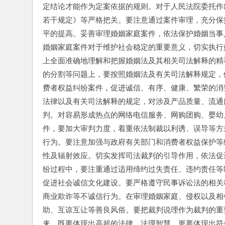
定结论才能作为定案依据的规则。对于人民法院委托作
若干规定》等严格把关。要注意通过案件审理，充分保
平的提高。妥善审理婚姻家庭案件，依法保护婚姻当事
婚姻家庭案件对于维护社会稳定的重要意义，切实执行
上全面准确地理解和把握婚姻法及其相关司法解释的精
的分割等问题上，要按照婚姻法及有关司法解释规定，
费者权益纠纷案件，促进诚信、有序、健康、繁荣的消
法律以及有关司法解释的规定，对涉及产品质量、流通
判。对容易形成热点的网络电信服务、网购团购、婴幼
件，要加大审判力度，着重依法制裁以利诱、误导等方
行为。要注意加强与政府有关部门和消费者权益保护等
性及辐射效应。切实发挥司法裁判的引导作用，依法促
纷过程中，要注重通过适用缔约过失责任、违约责任等
促进社会诚信文化建设。要严格遵守民事诉讼法的相关
商业欺诈等不诚信行为。在审理婚姻家庭、侵权以及相
助、互谅互让等善良风俗。要把裁判说理作为裁判的重
来，既要体现出高超的法律、法理智慧，更要体现出符