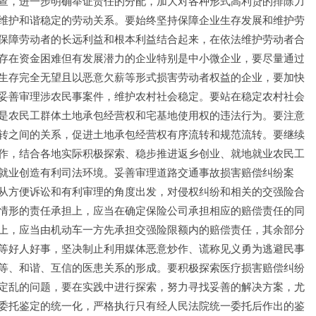
查，进一步明确举证责任的分配，加大对各种形式高利贷的排除力
维护和谐稳定的劳动关系。要始终坚持保障企业生存发展和维护劳
保障劳动者的长远利益和根本利益结合起来，在依法维护劳动者合
存在资金困难但有发展潜力的企业特别是中小微企业，要尽量通过
生存完全无望且以恶意欠薪等形式损害劳动者权益的企业，要加快
妥善审理涉农民事案件，维护农村社会稳定。要站在稳定农村社会
是农民工群体土地承包经营权和宅基地使用权的违法行为。要注意
转之间的关系，促进土地承包经营权有序流转和规范流转。要继续
作，结合各地实际积极探索、稳步推进返乡创业、就地就业农民工
就业创造有利司法环境。妥善审理道路交通事故损害赔偿纠纷案
从方便诉讼和有利审理的角度出发，对侵权纠纷和相关的交强险合
情形的责任承担上，应当在确定保险公司承担相应的赔偿责任的同
上，应当由机动车一方先承担交强险限额内的赔偿责任，其余部分
等好人好事，坚决制止利用媒体恶意炒作、谎称见义勇为逃避民事
等、和谐、互信的医患关系的形成。要积极探索医疗损害赔偿纠纷
定乱的问题，要在实践中进行探索，努力寻找妥善的解决方案，尤
委托鉴定的统一化，严格执行只有经人民法院统一委托后作出的鉴