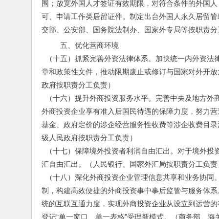
围；放宽外国人才签证有效期限，对符合条件的外国人
可、申请工作类居留证件。制定出台外国人永久居留管
交部、公安部、国务院法制办、国家外专局等按职责分
  五、优化营商环境
  （十五）抓紧完善外资法律体系。加快统一内外资
章和政策性文件，推动限期废止或修订与国家对外开放
政府按职责分工负责）
  （十六）提升外商投资服务水平。完善中央及地方
外商投资企业享有准入后国民待遇的保障力度，努力营
基金、政府定价的涉企经营服务性收费等涉企收费目录
级人民政府按职责分工负责）
  （十七）保障境外投资者利润自由汇出。对于境外
汇自由汇出。（人民银行、国家外汇局按职责分工负责
  （十八）深化外商投资企业管理信息共享和业务协同。
制，构建高效便捷的外商投资事中事后监管与服务体系
统的互联互通力度，实现外商投资企业从设立到运营的
登记“单一窗口、单一表格”受理新模式。（商务部、