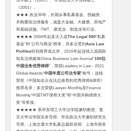
法学硕士（2001）、华东政法大学法律硕士
（2001）。
★★★ 执业30年，长期从事私募基金、投融资、
并购重组法律服务，涵盖大金融、大健康、房地产
和基础设施、TMT、展览业、制造业等行业。
★★★★ 2004年起多次入选
The Legal 500
“私募
基金”和“公司与商业”榜单，并多次受到
Asia Law
Profiles
特别推荐或点评，2016年起连续入选国际
知名法律媒体China Business Law Journal“
100位
中国业务优秀律师
”，荣获Leaders in Law - 2021
Global Awards“
中国年度公司法专家
”称号；连续
荣登《中国知名企业法总推荐的优秀律师&律所》
推荐名录；多次荣获Lawyer Monthly及Finance
Monthly“中国TMT律师大奖”和“中国并购律师大
奖”等奖项。
★★★★★ 系华东理工大学法学院兼职教授、复
旦大学法学院实务导师、华东政法大学兼职研究生
导师、上海交通大学私募总裁班讲师、上海市商务