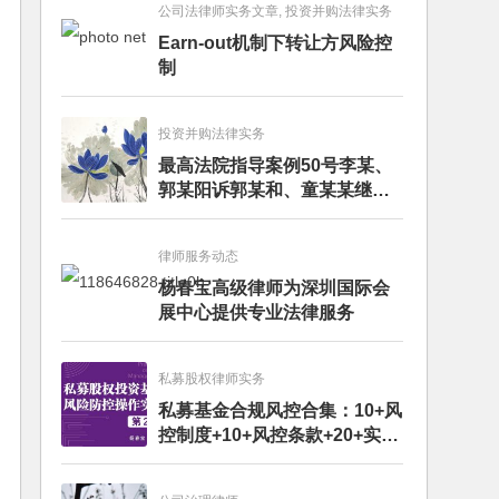
公司法律师实务文章, 投资并购法律实务
Earn-out机制下转让方风险控
制
投资并购法律实务
最高法院指导案例50号李某、
郭某阳诉郭某和、童某某继承
纠纷案
律师服务动态
杨春宝高级律师为深圳国际会
展中心提供专业法律服务
私募股权律师实务
私募基金合规风控合集：10+风
控制度+10+风控条款+20+实务
文章+每月动态