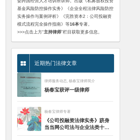
委跨国经营人才培训班讲师。出版《私募股权投资
基金风险防控操作实务》《企业全程法律风险防控
实务操作与案例评析》《完胜资本2：公司投融资
模式流程完全操作指南》等
16本
专著。
>>>点击上方“
主持律师
”栏目获取更多信息。
近期热门法律文章
律师服务动态, 杨春宝律师简介
杨春宝获评一级律师
杨春宝律师专著
《公司投融资法律实务》跻身
当当网公司法与企业法类十大
畅销图书榜