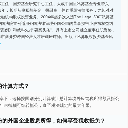
部主任、国资基金研究中心主任，大成中国区私募基金专业带头
余年，长期从事私募基金、投融资、并购重组法律服务，尤其对对
股权投资业务。2004年起多次入选The Legal 500"私募基
的中国法院首例适用外国法律审理外国公司的董事损害小股东权益纠
案例》和威科先行"要案头条"。具有上市公司独立董事任职资格，
海市商务委跨国经营人才培训班讲师。出版《私募股权投资基金风
多
的计算方式？
定税率下，选择按国别分别计算或汇总计算境外应纳税所得额及抵公
历年未抵额可结转抵公，直至税法规定的最大年限。
份的外国企业股息所得，如何享受税收抵免？