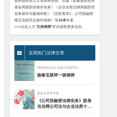
委跨国经营人才培训班讲师。出版《私募股权投资
基金风险防控操作实务》《企业全程法律风险防控
实务操作与案例评析》《完胜资本2：公司投融资
模式流程完全操作指南》等
16本
专著。
>>>点击上方“
主持律师
”栏目获取更多信息。
近期热门法律文章
律师服务动态, 杨春宝律师简介
杨春宝获评一级律师
杨春宝律师专著
《公司投融资法律实务》跻身
当当网公司法与企业法类十大
畅销图书榜