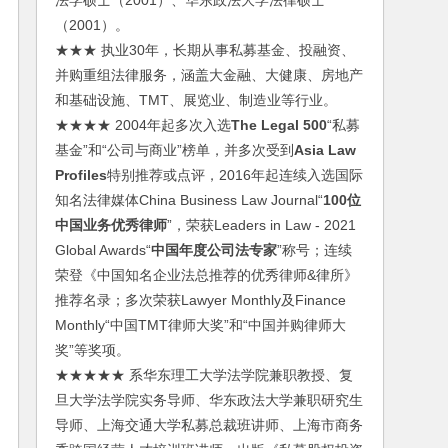
法学硕士（2001）、华东政法大学法律硕士
（2001）。
★★★ 执业30年，长期从事私募基金、投融资、
并购重组法律服务，涵盖大金融、大健康、房地产
和基础设施、TMT、展览业、制造业等行业。
★★★★ 2004年起多次入选
The Legal 500
“私募
基金”和“公司与商业”榜单，并多次受到
Asia Law
Profiles
特别推荐或点评，2016年起连续入选国际
知名法律媒体China Business Law Journal“
100位
中国业务优秀律师
”，荣获Leaders in Law - 2021
Global Awards“
中国年度公司法专家
”称号；连续
荣登《中国知名企业法总推荐的优秀律师&律所》
推荐名录；多次荣获Lawyer Monthly及Finance
Monthly“中国TMT律师大奖”和“中国并购律师大
奖”等奖项。
★★★★★ 系华东理工大学法学院兼职教授、复
旦大学法学院实务导师、华东政法大学兼职研究生
导师、上海交通大学私募总裁班讲师、上海市商务