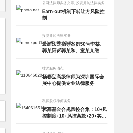
公司法律师实务文章, 投资并购法律实务
Earn-out机制下转让方风险控
制
投资并购法律实务
最高法院指导案例50号李某、
郭某阳诉郭某和、童某某继承
纠纷案
律师服务动态
杨春宝高级律师为深圳国际会
展中心提供专业法律服务
私募股权律师实务
私募基金合规风控合集：10+风
控制度+10+风控条款+20+实务
文章+每月动态