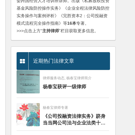
委跨国经营人才培训班讲师。出版《私募股权投资
基金风险防控操作实务》《企业全程法律风险防控
实务操作与案例评析》《完胜资本2：公司投融资
模式流程完全操作指南》等
16本
专著。
>>>点击上方“
主持律师
”栏目获取更多信息。
近期热门法律文章
律师服务动态, 杨春宝律师简介
杨春宝获评一级律师
杨春宝律师专著
《公司投融资法律实务》跻身
当当网公司法与企业法类十大
畅销图书榜