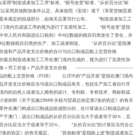
采用“制造或者加工工序”标准、“税号改变”标准、“从价百分比”标
下可以采用其他附加条件认定。具体按照《安排》项下《享受货物贸易
是本规定的组成部分，由海关总署另行公布。　　“制造或者加工工
门境内完成该工序的视为进行了实质性加工。　　“税号改变”是指
中华人民共和国进出口税则》中4位数级的税目归类发生了变化，并
位数级税目归类的生产、加工或者制造。　　“从价百分比”是指澳
价值和产品开发支出价格的合计与出口制成品船上交货价格
品的最后制造或者加工工序在澳门境内完成的，视为进行了实质性加
支出价格　　--------------------------------------
　　　　出口制成品的船上交货价格（FOB）　　公式中的“产品开发”是指在澳门境内
品开发支出价格应当与该出口制成品有关，包括生产加工者自行开
境内的自然人或者法人拥有的设计、专利权、专有技术、商标权或
准则和《关于实施1994年关税与贸易总协定第7条的协定》的有关
零件在澳门构成出口制成品组成部分的，在计算该出口制成品的从
产于澳门；该出口制成品的从价百分比应当大于或者等于30％，且
分比应当大于或者等于15％。　　“从价百分比”的计算应当符合公
7条的协定》的有关规定。　　“其他标准”是指除上述“制造或者加工