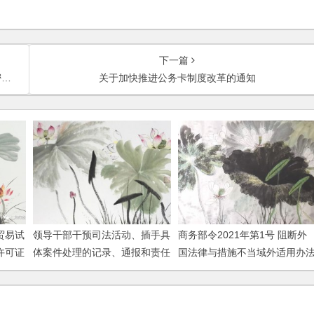
下一篇
定
关于加快推进公务卡制度改革的通知
贸易试
领导干部干预司法活动、插手具
商务部令2021年第1号 阻断外
许可证
体案件处理的记录、通报和责任
国法律与措施不当域外适用办
纸化试
追究规定