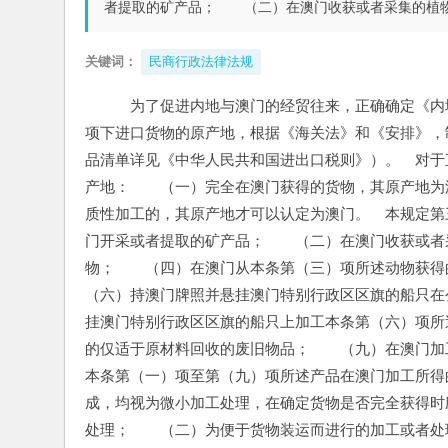
者提取的矿产品； （二）在澳门收获或者采集的植
关键词：
民商行政法律法规
　为了促进内地与澳门的经贸往来，正确确定《内
项下进口货物的原产地，根据《海关法》和《安排》，
品清单详见《中华人民共和国进出口税则》）。　对于
产地：　　（一）完全在澳门获得的货物，其原产地为
质性加工的，其原产地才可以认定为澳门。　本规定第
门开采或者提取的矿产品；　　（二）在澳门收获或者
物；　　（四）在澳门从本条第（三）项所述动物获得
（六）持澳门牌照并悬挂澳门特别行政区区旗的船只在
挂澳门特别行政区区旗的船只上加工本条第（六）项所
的仅适于原材料回收的废旧物品；　　（九）在澳门加
本条第（一）项至第（九）项所述产品在澳门加工所得
成，均视为微小加工处理，在确定货物是否完全获得时
处理；　　（二）为便于货物装运而进行的加工或者处