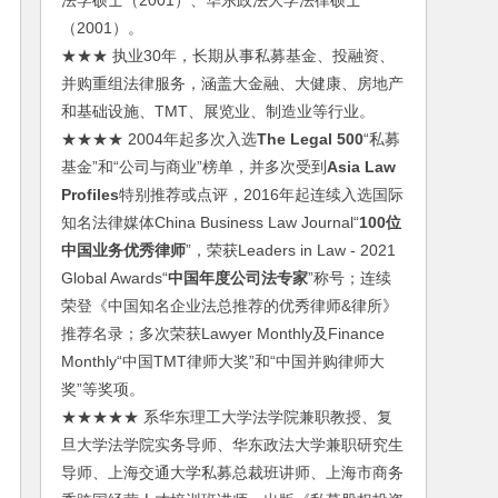
法学硕士（2001）、华东政法大学法律硕士
（2001）。
★★★ 执业30年，长期从事私募基金、投融资、
并购重组法律服务，涵盖大金融、大健康、房地产
和基础设施、TMT、展览业、制造业等行业。
★★★★ 2004年起多次入选
The Legal 500
“私募
基金”和“公司与商业”榜单，并多次受到
Asia Law
Profiles
特别推荐或点评，2016年起连续入选国际
知名法律媒体China Business Law Journal“
100位
中国业务优秀律师
”，荣获Leaders in Law - 2021
Global Awards“
中国年度公司法专家
”称号；连续
荣登《中国知名企业法总推荐的优秀律师&律所》
推荐名录；多次荣获Lawyer Monthly及Finance
Monthly“中国TMT律师大奖”和“中国并购律师大
奖”等奖项。
★★★★★ 系华东理工大学法学院兼职教授、复
旦大学法学院实务导师、华东政法大学兼职研究生
导师、上海交通大学私募总裁班讲师、上海市商务