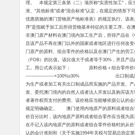
理。　本规定第三条第（二）项所称“实质性加工”，应当
准、“其他标准”或者“混合标准”认定，在规定的情形
优惠措施的澳门货物原产地标准表》的规定执行。该表
序”是指赋予加工后所得货物基本特征的主要工序。在澳
非澳门原产材料在澳门境内加工生产后，所得产品在《
且该产品不再在澳门以外的国家或者地区进行任何改变4
门原产的原料、组合零件的价格以及在澳门产生的劳工
（FOB）的比值。该比值大于或者等于30%，并且产
工。用公式表示如下：　　　　原料价格＋组合零件价格＋劳工价值＋产品开发
-------------------×100%≥30%　　　　
为生产或者加工有关出口制成品而实施的产品开发。产
发、委托澳门境内的自然人或者法人开发以及购买该方
者著作权而支付的费用。该价格应当能够依据公认的会计
规定明确确定。　　澳门使用内地原产的原料或者组合
价百分比时，该内地原产原料或者组合零件应当视为原
在不记入该内地原产的原料或者组合零件价格时的从价百
认的会计准则和《关于实施1994年关税与贸易总协定第