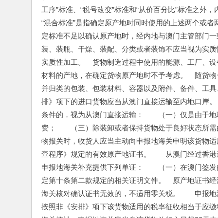
工序”标准、“税号改变”标准和“从价百分比”标准之
“混合标准”是指确定原产地时同时使用的上述两个或者
定标准不足以确认原产地时，经内地与澳门主管部门一
装、装瓶、干燥、装配、分类或者装饰不应当视为实质
实质性加工。　货物制造过程中使用的能源、工厂、设
材料的产地，在确定货物原产地时不予考虑。　随货物
并归类的包装、包装材料、容器以及附件、备件、工具
排》项下的进口货物应当从澳门直接运输至内地口岸。
条件的，视为从澳门直接运输：　　（一）仅是由于地
费；　　（三）除装卸或者保持货物处于良好状态所需
物报关时，收货人应当主动向申报地海关申明该货物适
查程序》规定的有效原产地证书。　　从澳门经过香港
申报地海关补充提供下列单证：　　（一）在澳门签发
定第十条第二款规定的相关证明文件。　原产地证书经
海关核对确认证书无效的，不适用零关税。　　申报地
按照非《安排》项下该货物适用的税率征收相当于应缴