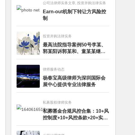
公司法律师实务文章, 投资并购法律实务
Earn-out机制下转让方风险控
制
投资并购法律实务
最高法院指导案例50号李某、
郭某阳诉郭某和、童某某继承
纠纷案
律师服务动态
杨春宝高级律师为深圳国际会
展中心提供专业法律服务
私募股权律师实务
私募基金合规风控合集：10+风
控制度+10+风控条款+20+实务
文章+每月动态