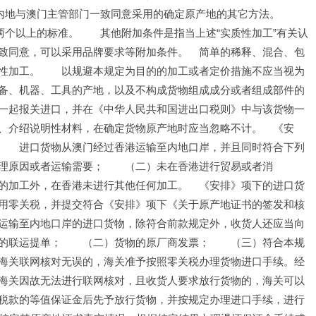
外，内地与澳门主管部门一致同意采用的确定原产地的其它方法。　　
两个以上的标准。　　其他附加条件是指当上述“实质性加工”有关认
致同意，可以采用品牌要求等附加条件。　简单的稀释、混合、包
性加工。　　以规避本规定为目的的加工或者定价措施不应当视为
备、机器、工具的产地，以及不构成货物组成成分或者组成部件的
一起报关进口，并在《中华人民共和国进出口税则》中与该货物一
、介绍说明性材料，在确定货物原产地时应当忽略不计。　《安
　　进口货物从澳门经过香港运输至内地口岸，并且同时符合下列
理原因或者运输需要；　　（二）未在香港进行贸易或者消
的加工外，在香港未进行其他任何加工。　《安排》项下的进口货
用零关税，并提交符合《安排》项下《关于原产地证书的签发和核
运输至内地口岸的进口货物，除符合前款规定外，收货人还应当向
的联运提单；　　（二）货物的原厂商发票；　　（三）符合本规
海关联网核对无误的，海关准予按照零关税办理货物进口手续。经
海关因故无法进行联网核对，且收货人要求放行货物的，海关可以
税款的等值保证金后先予放行货物，并按规定办理进口手续，进行