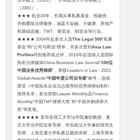
法学硕士（2001）、华东政法大学法律硕士
（2001）。
★★★ 执业30年，长期从事私募基金、投融资、
并购重组法律服务，涵盖大金融、大健康、房地产
和基础设施、TMT、展览业、制造业等行业。
★★★★ 2004年起多次入选
The Legal 500
“私募
基金”和“公司与商业”榜单，并多次受到
Asia Law
Profiles
特别推荐或点评，2016年起连续入选国际
知名法律媒体China Business Law Journal“
100位
中国业务优秀律师
”，荣获Leaders in Law - 2021
Global Awards“
中国年度公司法专家
”称号；连续
荣登《中国知名企业法总推荐的优秀律师&律所》
推荐名录；多次荣获Lawyer Monthly及Finance
Monthly“中国TMT律师大奖”和“中国并购律师大
奖”等奖项。
★★★★★ 系华东理工大学法学院兼职教授、复
旦大学法学院实务导师、华东政法大学兼职研究生
导师、上海交通大学私募总裁班讲师、上海市商务