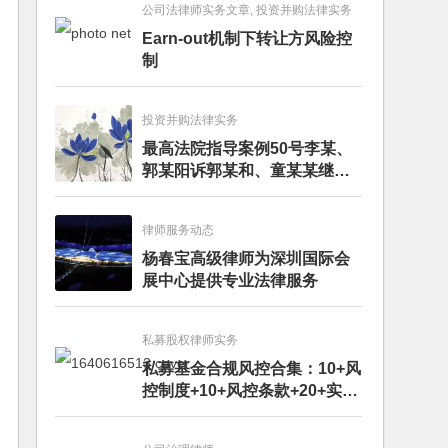
公司法律师实务文章, 投资并购法律实务
Earn-out机制下转让方风险控
制
投资并购法律实务
最高法院指导案例50号李某、
郭某阳诉郭某和、童某某继承
纠纷案
律师服务动态
杨春宝高级律师为深圳国际会
展中心提供专业法律服务
私募股权律师实务
私募基金合规风控合集：10+风
控制度+10+风控条款+20+实务
文章+每月动态