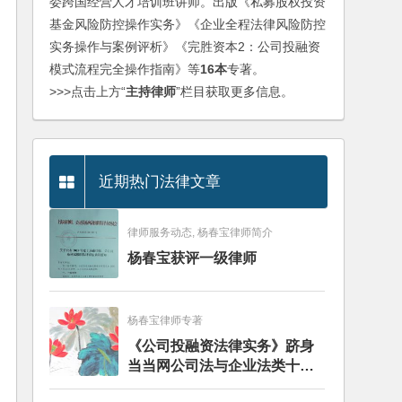
委跨国经营人才培训班讲师。出版《私募股权投资
基金风险防控操作实务》《企业全程法律风险防控
实务操作与案例评析》《完胜资本2：公司投融资
模式流程完全操作指南》等
16本
专著。
>>>点击上方“
主持律师
”栏目获取更多信息。
近期热门法律文章
律师服务动态, 杨春宝律师简介
杨春宝获评一级律师
杨春宝律师专著
《公司投融资法律实务》跻身
当当网公司法与企业法类十大
畅销图书榜