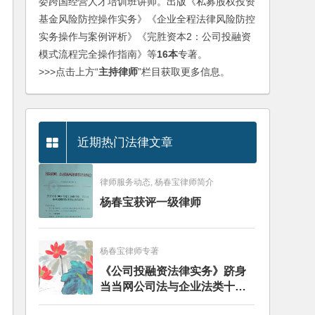
委跨国经营人才培训班讲师。出版《私募股权投资
基金风险防控操作实务》《企业全程法律风险防控
实务操作与案例评析》《完胜资本2：公司投融资
模式流程完全操作指南》等
16本
专著。
>>>点击上方“
主持律师
”栏目获取更多信息。
近期热门法律文章
律师服务动态, 杨春宝律师简介
杨春宝获评一级律师
杨春宝律师专著
《公司投融资法律实务》跻身
当当网公司法与企业法类十大
畅销图书榜