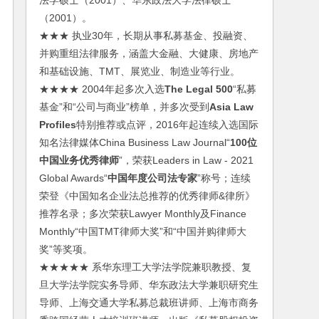
法学硕士（2001）、华东政法大学法律硕士
（2001）。
★★★ 执业30年，长期从事私募基金、投融资、
并购重组法律服务，涵盖大金融、大健康、房地产
和基础设施、TMT、展览业、制造业等行业。
★★★★ 2004年起多次入选
The Legal 500
“私募
基金”和“公司与商业”榜单，并多次受到
Asia Law
Profiles
特别推荐或点评，2016年起连续入选国际
知名法律媒体China Business Law Journal“
100位
中国业务优秀律师
”，荣获Leaders in Law - 2021
Global Awards“
中国年度公司法专家
”称号；连续
荣登《中国知名企业法总推荐的优秀律师&律所》
推荐名录；多次荣获Lawyer Monthly及Finance
Monthly“中国TMT律师大奖”和“中国并购律师大
奖”等奖项。
★★★★★ 系华东理工大学法学院兼职教授、复
旦大学法学院实务导师、华东政法大学兼职研究生
导师、上海交通大学私募总裁班讲师、上海市商务