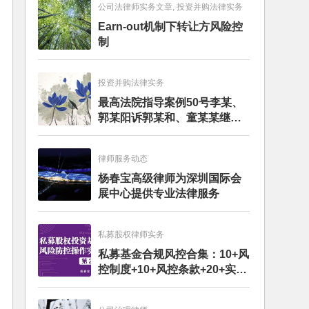
公司法律师实务文章, 投资并购法律实务
Earn-out机制下转让方风险控
制
投资并购法律实务
最高法院指导案例50号李某、
郭某阳诉郭某和、童某某继承
纠纷案
律师服务动态
杨春宝高级律师为深圳国际会
展中心提供专业法律服务
私募股权律师实务
私募基金合规风控合集：10+风
控制度+10+风控条款+20+实务
文章+每月动态