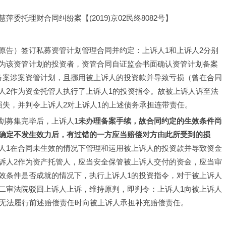
托理财合同纠纷案【(2019)京02民终8082号】
原告）签订私募资管计划管理合同并约定：上诉人1和上诉人2分别
为该资管计划的投资者，资管合同自证监会书面确认资管计划备案
备案涉案资管计划，且挪用被上诉人的投资款并导致亏损（曾在合同
人2作为资金托管人执行了上诉人1的投资指令。故被上诉人诉至法
损失，并判令上诉人2对上诉人1的上述债务承担连带责任。
划募集完毕后，上诉人1
未办理备案手续，故合同约定的生效条件尚
确定不发生效力后，有过错的一方应当赔偿对方由此所受到的损
人1在合同未生效的情况下管理和运用被上诉人的投资款并导致资金
诉人2作为资产托管人，应当安全保管被上诉人交付的资金，应当审
效条件是否成就的情况下，执行上诉人1的投资指令，对于被上诉人
二审法院驳回上诉人上诉，维持原判，即判令：上诉人1向被上诉人
1无法履行前述赔偿责任时向被上诉人承担补充赔偿责任。