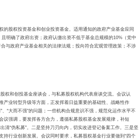
权的股权投资基金和创业投资基金。适用通知的政府产业基金应同
，且明确了政府出资；政府认缴出资不低于基金总规模的10%（党中
符合与政府产业基金相关的法律法规；投向符合宏观管理政策；不涉
开私募股权和创投基金座谈会，与私募股权机构代表座谈交流。会议认
推产业转型升级等方面，正发挥着日益重要的基础性、战略性作
”、“大而不强”的问题；一些机构合规意识不强，规范化运作水平不
会议强调，要发挥各方合力，遵循私募股权基金发展规律，补短
出清“伪私募”。二是坚持刀刃向内，切实改进登记备案工作。三是坚
支持行业创新发展。会议同时要求，私募股权基金行业要做到“四个