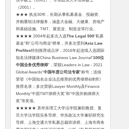
法学硕士（2001）、华东政法大学法律硕士
（2001）。
★★★ 执业30年，长期从事私募基金、投融资、
并购重组法律服务，涵盖大金融、大健康、房地产
和基础设施、TMT、展览业、制造业等行业。
★★★★ 2004年起多次入选
The Legal 500
“私募
基金”和“公司与商业”榜单，并多次受到
Asia Law
Profiles
特别推荐或点评，2016年起连续入选国际
知名法律媒体China Business Law Journal“
100位
中国业务优秀律师
”，荣获Leaders in Law - 2021
Global Awards“
中国年度公司法专家
”称号；连续
荣登《中国知名企业法总推荐的优秀律师&律所》
推荐名录；多次荣获Lawyer Monthly及Finance
Monthly“中国TMT律师大奖”和“中国并购律师大
奖”等奖项。
★★★★★ 系华东理工大学法学院兼职教授、复
旦大学法学院实务导师、华东政法大学兼职研究生
导师、上海交通大学私募总裁班讲师、上海市商务