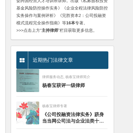
委跨国经营人才培训班讲师。出版《私募股权投资
基金风险防控操作实务》《企业全程法律风险防控
实务操作与案例评析》《完胜资本2：公司投融资
模式流程完全操作指南》等
16本
专著。
>>>点击上方“
主持律师
”栏目获取更多信息。
近期热门法律文章
律师服务动态, 杨春宝律师简介
杨春宝获评一级律师
杨春宝律师专著
《公司投融资法律实务》跻身
当当网公司法与企业法类十大
畅销图书榜