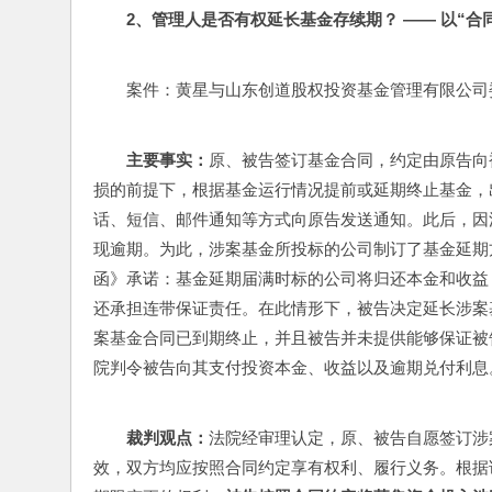
2
、管理人是否有权延长基金存续期？ —— 以“合
案件：黄星与山东创道股权投资基金管理有限公司委托理
主要事实：
原、被告签订基金合同，约定由原告向
损的前提下，根据基金运行情况提前或延期终止基金，
话、短信、邮件通知等方式向原告发送通知。此后，因
现逾期。为此，涉案基金所投标的公司制订了基金延期
函》承诺：基金延期届满时标的公司将归还本金和收益
还承担连带保证责任。在此情形下，被告决定延长涉案
案基金合同已到期终止，并且被告并未提供能够保证被
院判令被告向其支付投资本金、收益以及逾期兑付利息
裁判观点：
法院经审理认定，原、被告自愿签订涉
效，双方均应按照合同约定享有权利、履行义务。根据