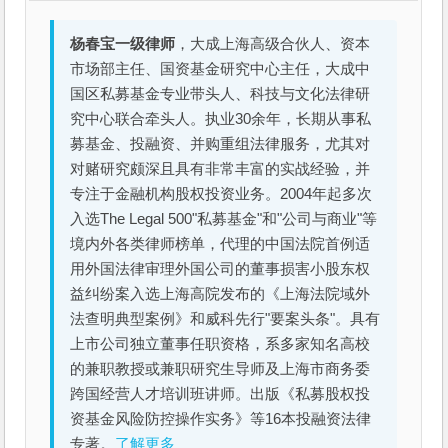
杨春宝一级律师
，大成上海高级合伙人、资本
市场部主任、国资基金研究中心主任，大成中
国区私募基金专业带头人、科技与文化法律研
究中心联合牵头人。执业30余年，长期从事私
募基金、投融资、并购重组法律服务，尤其对
对赌研究颇深且具有非常丰富的实战经验，并
专注于金融机构股权投资业务。2004年起多次
入选The Legal 500"私募基金"和"公司与商业"等
境内外各类律师榜单，代理的中国法院首例适
用外国法律审理外国公司的董事损害小股东权
益纠纷案入选上海高院发布的《上海法院域外
法查明典型案例》和威科先行"要案头条"。具有
上市公司独立董事任职资格，系多家知名高校
的兼职教授或兼职研究生导师及上海市商务委
跨国经营人才培训班讲师。出版《私募股权投
资基金风险防控操作实务》等16本投融资法律
专著。
了解更多