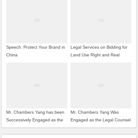
Speech: Protect Your Brand in
Legal Services on Bidding for
China
Land Use Right and Real
Estate Development Project
Finance
Mr. Chambers Yang has been
Mr. Chambers Yang Was
Successively Engaged as the
Engaged as the Legal Counsel
Mediators of China Council for
of VNU Exhibitions Asia
the Promotion of International