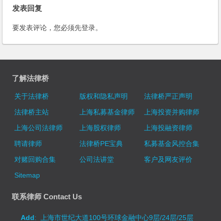
Trade Mediation Center
发表回复
要发表评论，您必须先
登录
。
了解法律桥
关于法律桥
版权和隐私声明
法律桥严正声明
法律桥主站
上海私募基金律师
上海投资并购律师
上海公司法律师
上海股权律师
上海投融资律师
聘请律师
法律桥PE宝典
私募基金风控合集
对赌回购合集
公司法讲堂
客户及网友评价
Sitemap
联系律师 Contact Us
Add
: 上海市世纪大道100号环球金融中心9层/24层/25层