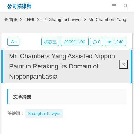
首页
ENGLISH
Shanghai Lawyer
Mr. Chambers Yang
Assisted Nippon Paint in Retaking Its Domain of Nipponpaint.asia
A+
杨春宝
2009/11/06
0
1,940
Mr. Chambers Yang Assisted Nippon
Paint in Retaking Its Domain of
Nipponpaint.asia
文章摘要
关键词：
Shanghai Lawyer