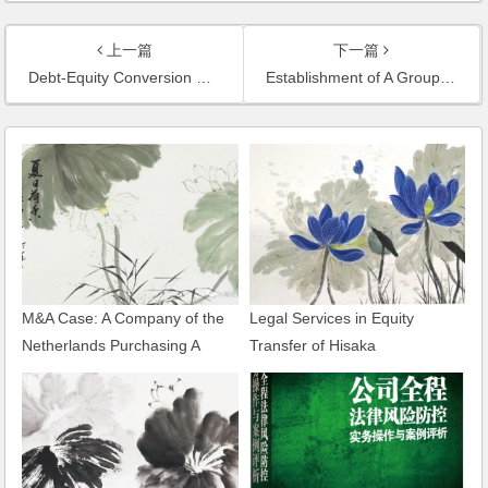
上一篇
下一篇
Debt-Equity Conversion Case of Shanghai Asia Pioneer Pharmaceutical Co., Ltd.
Establishment of A Group Company: Shanghai Huabo Science and Technology Group
M&A Case: A Company of the
Legal Services in Equity
Netherlands Purchasing A
Transfer of Hisaka
Domestic Company in
Transmission Machinery
Shandong