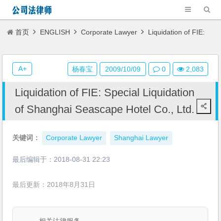
首页
ENGLISH
Corporate Lawyer
Liquidation of FIE:
Special Liquidation of Shanghai Seascape Hotel Co., Ltd.
A+
杨春宝
2009/10/09
0
2,083
Liquidation of FIE: Special Liquidation
of Shanghai Seascape Hotel Co., Ltd.
关键词：
Corporate Lawyer
Shanghai Lawyer
最后编辑于：
2018-08-31 22:23
最后更新：2018年8月31日