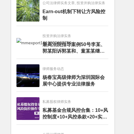
公司法律师实务文章, 投资并购法律实务
Earn-out机制下转让方风险控
制
投资并购法律实务
最高法院指导案例50号李某、
郭某阳诉郭某和、童某某继承
纠纷案
律师服务动态
杨春宝高级律师为深圳国际会
展中心提供专业法律服务
私募股权律师实务
私募基金合规风控合集：10+风
控制度+10+风控条款+20+实务
文章+每月动态