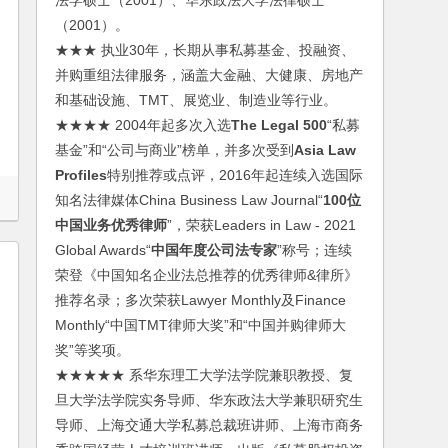
法学硕士（2001）、华东政法大学法律硕士
（2001）。
★★★ 执业30年，长期从事私募基金、投融资、
并购重组法律服务，涵盖大金融、大健康、房地产
和基础设施、TMT、展览业、制造业等行业。
★★★★ 2004年起多次入选
The Legal 500
“私募
基金”和“公司与商业”榜单，并多次受到
Asia Law
Profiles
特别推荐或点评，2016年起连续入选国际
知名法律媒体China Business Law Journal“
100位
中国业务优秀律师
”，荣获Leaders in Law - 2021
Global Awards“
中国年度公司法专家
”称号；连续
荣登《中国知名企业法总推荐的优秀律师&律所》
推荐名录；多次荣获Lawyer Monthly及Finance
Monthly“中国TMT律师大奖”和“中国并购律师大
奖”等奖项。
★★★★★ 系华东理工大学法学院兼职教授、复
旦大学法学院实务导师、华东政法大学兼职研究生
导师、上海交通大学私募总裁班讲师、上海市商务