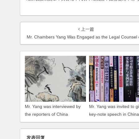
上一篇
Mr. Chambers Yang Was Engaged as the Legal Counsel of Qiang Guan Group and Li Jin Compa
Mr. Yang was interviewed by
Mr. Yang was invited to g
the reporters of China
key-note speech in Chin
Business Network Daily, on the
Food and Beverage Sum
issues of abuse of intellectual
property and anti-monopoly
发表回复