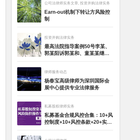
公司法律师实务文章, 投资并购法律实务
Earn-out机制下转让方风险控
制
投资并购法律实务
最高法院指导案例50号李某、
郭某阳诉郭某和、童某某继承
纠纷案
律师服务动态
杨春宝高级律师为深圳国际会
展中心提供专业法律服务
私募股权律师实务
私募基金合规风控合集：10+风
控制度+10+风控条款+20+实务
文章+每月动态