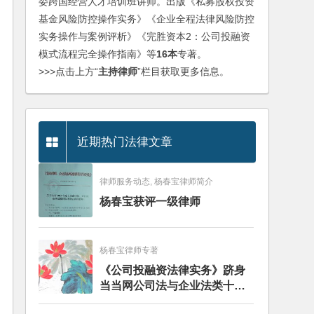
委跨国经营人才培训班讲师。出版《私募股权投资
基金风险防控操作实务》《企业全程法律风险防控
实务操作与案例评析》《完胜资本2：公司投融资
模式流程完全操作指南》等
16本
专著。
>>>点击上方“
主持律师
”栏目获取更多信息。
近期热门法律文章
律师服务动态, 杨春宝律师简介
杨春宝获评一级律师
杨春宝律师专著
《公司投融资法律实务》跻身
当当网公司法与企业法类十大
畅销图书榜