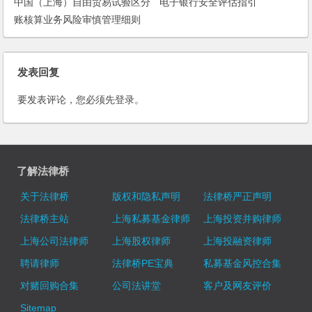
中国（上海）自由贸易试验区分
电子银行安全评估指引
账核算业务风险审慎管理细则
（试行）
发表回复
要发表评论，您必须先
登录
。
了解法律桥
关于法律桥
版权和隐私声明
法律桥严正声明
法律桥主站
上海私募基金律师
上海投资并购律师
上海公司法律师
上海股权律师
上海投融资律师
聘请律师
法律桥PE宝典
私募基金风控合集
对赌回购合集
公司法讲堂
客户及网友评价
Sitemap