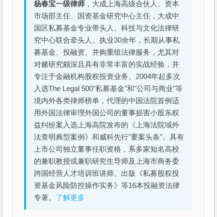
杨春宝一级律师
，大成上海高级合伙人、资本
市场部主任、国资基金研究中心主任，大成中
国区私募基金专业带头人、科技与文化法律研
究中心联合牵头人。执业30余年，长期从事私
募基金、投融资、并购重组法律服务，尤其对
对赌研究颇深且具有非常丰富的实战经验，并
专注于金融机构股权投资业务。2004年起多次
入选The Legal 500"私募基金"和"公司与商业"等
境内外各类律师榜单，代理的中国法院首例适
用外国法律审理外国公司的董事损害小股东权
益纠纷案入选上海高院发布的《上海法院域外
法查明典型案例》和威科先行"要案头条"。具有
上市公司独立董事任职资格，系多家知名高校
的兼职教授或兼职研究生导师及上海市商务委
跨国经营人才培训班讲师。出版《私募股权投
资基金风险防控操作实务》等16本投融资法律
专著。
了解更多