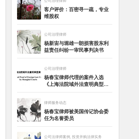
公司治理律师
客户评价：百密寻一疏，专业
维股权
公司治理律师
杨新宙与堀雄一朗损害股东利
益责任纠纷一审民事判决书
公司治理律师
杨春宝律师代理的案件入选
《上海法院域外法查明典型案
例》
律师服务动态
杨春宝律师被美国传记协会委
任为名誉委员
公司法律师案例, 投资并购法律实务