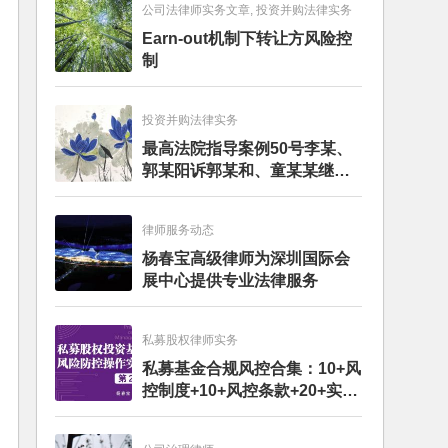
公司法律师实务文章, 投资并购法律实务
Earn-out机制下转让方风险控
制
投资并购法律实务
最高法院指导案例50号李某、
郭某阳诉郭某和、童某某继承
纠纷案
律师服务动态
杨春宝高级律师为深圳国际会
展中心提供专业法律服务
私募股权律师实务
私募基金合规风控合集：10+风
控制度+10+风控条款+20+实务
文章+每月动态