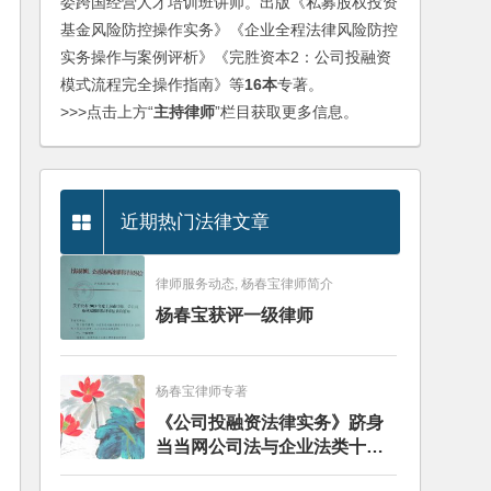
委跨国经营人才培训班讲师。出版《私募股权投资
基金风险防控操作实务》《企业全程法律风险防控
实务操作与案例评析》《完胜资本2：公司投融资
模式流程完全操作指南》等
16本
专著。
>>>点击上方“
主持律师
”栏目获取更多信息。
近期热门法律文章
律师服务动态, 杨春宝律师简介
杨春宝获评一级律师
杨春宝律师专著
《公司投融资法律实务》跻身
当当网公司法与企业法类十大
畅销图书榜