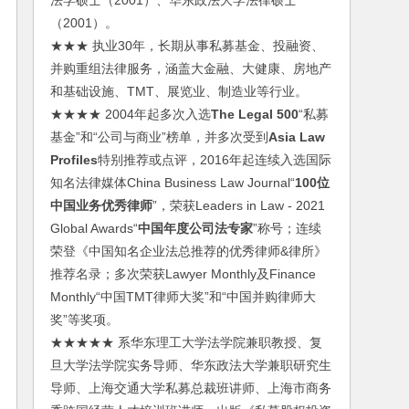
法学硕士（2001）、华东政法大学法律硕士
（2001）。
★★★ 执业30年，长期从事私募基金、投融资、
并购重组法律服务，涵盖大金融、大健康、房地产
和基础设施、TMT、展览业、制造业等行业。
★★★★ 2004年起多次入选
The Legal 500
“私募
基金”和“公司与商业”榜单，并多次受到
Asia Law
Profiles
特别推荐或点评，2016年起连续入选国际
知名法律媒体China Business Law Journal“
100位
中国业务优秀律师
”，荣获Leaders in Law - 2021
Global Awards“
中国年度公司法专家
”称号；连续
荣登《中国知名企业法总推荐的优秀律师&律所》
推荐名录；多次荣获Lawyer Monthly及Finance
Monthly“中国TMT律师大奖”和“中国并购律师大
奖”等奖项。
★★★★★ 系华东理工大学法学院兼职教授、复
旦大学法学院实务导师、华东政法大学兼职研究生
导师、上海交通大学私募总裁班讲师、上海市商务