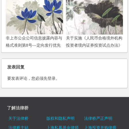
非上市公众公司信息披露内容与
关于实施《人民币合格境外机构
格式准则第8号---定向发行优先
投资者境内证券投资试点办法》
股申请文件
的规定
发表回复
要发表评论，您必须先
登录
。
了解法律桥
关于法律桥
版权和隐私声明
法律桥严正声明
法律桥主站
上海私募基金律师
上海投资并购律师