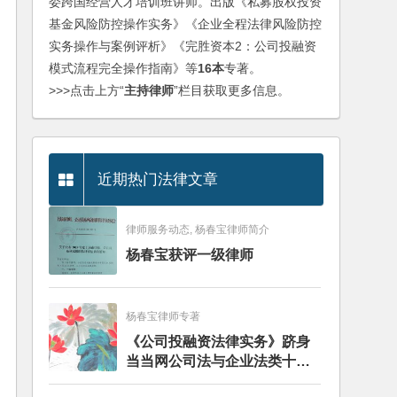
委跨国经营人才培训班讲师。出版《私募股权投资
基金风险防控操作实务》《企业全程法律风险防控
实务操作与案例评析》《完胜资本2：公司投融资
模式流程完全操作指南》等
16本
专著。
>>>点击上方“
主持律师
”栏目获取更多信息。
近期热门法律文章
律师服务动态, 杨春宝律师简介
杨春宝获评一级律师
杨春宝律师专著
《公司投融资法律实务》跻身
当当网公司法与企业法类十大
畅销图书榜