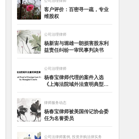
公司治理律师
客户评价：百密寻一疏，专业
维股权
公司治理律师
杨新宙与堀雄一朗损害股东利
益责任纠纷一审民事判决书
公司治理律师
杨春宝律师代理的案件入选
《上海法院域外法查明典型案
例》
律师服务动态
杨春宝律师被美国传记协会委
任为名誉委员
公司法律师案例, 投资并购法律实务