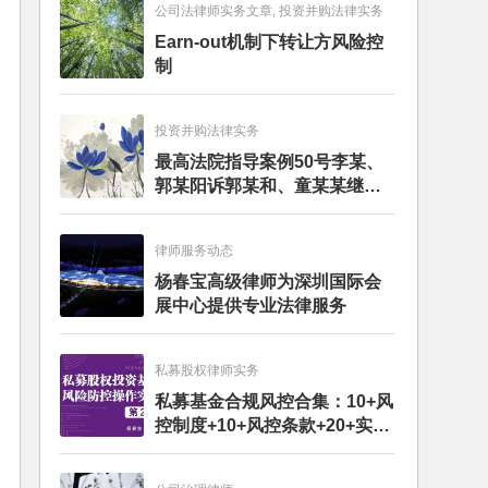
公司法律师实务文章, 投资并购法律实务
Earn-out机制下转让方风险控
制
投资并购法律实务
最高法院指导案例50号李某、
郭某阳诉郭某和、童某某继承
纠纷案
律师服务动态
杨春宝高级律师为深圳国际会
展中心提供专业法律服务
私募股权律师实务
私募基金合规风控合集：10+风
控制度+10+风控条款+20+实务
文章+每月动态