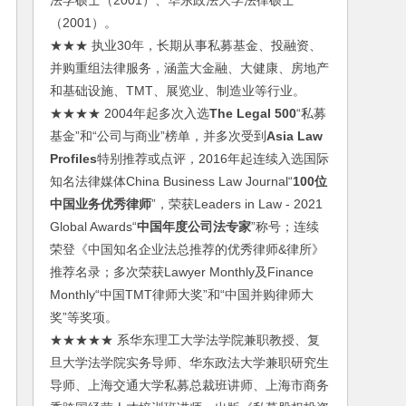
法学硕士（2001）、华东政法大学法律硕士
（2001）。
★★★ 执业30年，长期从事私募基金、投融资、
并购重组法律服务，涵盖大金融、大健康、房地产
和基础设施、TMT、展览业、制造业等行业。
★★★★ 2004年起多次入选
The Legal 500
“私募
基金”和“公司与商业”榜单，并多次受到
Asia Law
Profiles
特别推荐或点评，2016年起连续入选国际
知名法律媒体China Business Law Journal“
100位
中国业务优秀律师
”，荣获Leaders in Law - 2021
Global Awards“
中国年度公司法专家
”称号；连续
荣登《中国知名企业法总推荐的优秀律师&律所》
推荐名录；多次荣获Lawyer Monthly及Finance
Monthly“中国TMT律师大奖”和“中国并购律师大
奖”等奖项。
★★★★★ 系华东理工大学法学院兼职教授、复
旦大学法学院实务导师、华东政法大学兼职研究生
导师、上海交通大学私募总裁班讲师、上海市商务