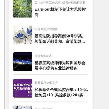
公司法律师实务文章, 投资并购法律实务
Earn-out机制下转让方风险控
制
投资并购法律实务
最高法院指导案例50号李某、
郭某阳诉郭某和、童某某继承
纠纷案
律师服务动态
杨春宝高级律师为深圳国际会
展中心提供专业法律服务
私募股权律师实务
私募基金合规风控合集：10+风
控制度+10+风控条款+20+实务
文章+每月动态