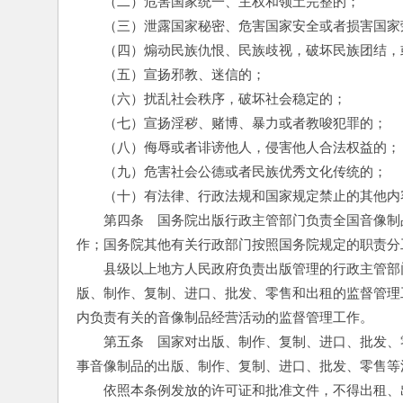
　　（二）危害国家统一、主权和领土完整的；
　　（三）泄露国家秘密、危害国家安全或者损害国家
　　（四）煽动民族仇恨、民族歧视，破坏民族团结，
　　（五）宣扬邪教、迷信的；
　　（六）扰乱社会秩序，破坏社会稳定的；
　　（七）宣扬淫秽、赌博、暴力或者教唆犯罪的；
　　（八）侮辱或者诽谤他人，侵害他人合法权益的；
　　（九）危害社会公德或者民族优秀文化传统的；
　　（十）有法律、行政法规和国家规定禁止的其他内
　　第四条　国务院出版行政主管部门负责全国音像制
作；国务院其他有关行政部门按照国务院规定的职责分
　　县级以上地方人民政府负责出版管理的行政主管部
版、制作、复制、进口、批发、零售和出租的监督管理
内负责有关的音像制品经营活动的监督管理工作。
　　第五条　国家对出版、制作、复制、进口、批发、
事音像制品的出版、制作、复制、进口、批发、零售等
　　依照本条例发放的许可证和批准文件，不得出租、