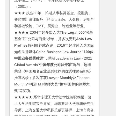
法学硕士（2001）、华东政法大学法律硕士
（2001）。
★★★ 执业30年，长期从事私募基金、投融资、
并购重组法律服务，涵盖大金融、大健康、房地产
和基础设施、TMT、展览业、制造业等行业。
★★★★ 2004年起多次入选
The Legal 500
“私募
基金”和“公司与商业”榜单，并多次受到
Asia Law
Profiles
特别推荐或点评，2016年起连续入选国际
知名法律媒体China Business Law Journal“
100位
中国业务优秀律师
”，荣获Leaders in Law - 2021
Global Awards“
中国年度公司法专家
”称号；连续
荣登《中国知名企业法总推荐的优秀律师&律所》
推荐名录；多次荣获Lawyer Monthly及Finance
Monthly“中国TMT律师大奖”和“中国并购律师大
奖”等奖项。
★★★★★ 系华东理工大学法学院兼职教授、复
旦大学法学院实务导师、华东政法大学兼职研究生
导师、上海交通大学私募总裁班讲师、上海市商务