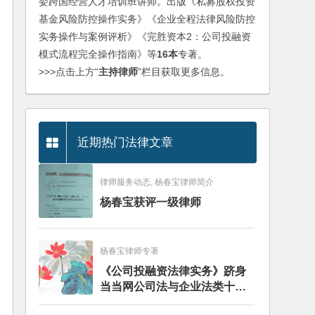
委跨国经营人才培训班讲师。出版《私募股权投资
基金风险防控操作实务》《企业全程法律风险防控
实务操作与案例评析》《完胜资本2：公司投融资
模式流程完全操作指南》等
16本
专著。
>>>点击上方“
主持律师
”栏目获取更多信息。
近期热门法律文章
律师服务动态, 杨春宝律师简介
杨春宝获评一级律师
杨春宝律师专著
《公司投融资法律实务》跻身
当当网公司法与企业法类十大
畅销图书榜