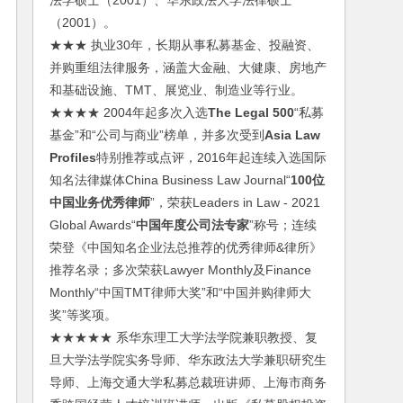
法学硕士（2001）、华东政法大学法律硕士
（2001）。
★★★ 执业30年，长期从事私募基金、投融资、
并购重组法律服务，涵盖大金融、大健康、房地产
和基础设施、TMT、展览业、制造业等行业。
★★★★ 2004年起多次入选
The Legal 500
“私募
基金”和“公司与商业”榜单，并多次受到
Asia Law
Profiles
特别推荐或点评，2016年起连续入选国际
知名法律媒体China Business Law Journal“
100位
中国业务优秀律师
”，荣获Leaders in Law - 2021
Global Awards“
中国年度公司法专家
”称号；连续
荣登《中国知名企业法总推荐的优秀律师&律所》
推荐名录；多次荣获Lawyer Monthly及Finance
Monthly“中国TMT律师大奖”和“中国并购律师大
奖”等奖项。
★★★★★ 系华东理工大学法学院兼职教授、复
旦大学法学院实务导师、华东政法大学兼职研究生
导师、上海交通大学私募总裁班讲师、上海市商务