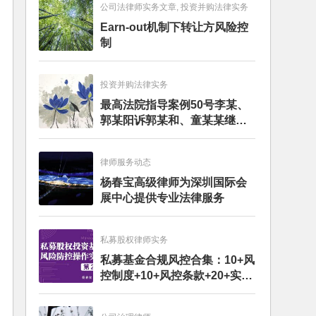
公司法律师实务文章, 投资并购法律实务
Earn-out机制下转让方风险控
制
投资并购法律实务
最高法院指导案例50号李某、
郭某阳诉郭某和、童某某继承
纠纷案
律师服务动态
杨春宝高级律师为深圳国际会
展中心提供专业法律服务
私募股权律师实务
私募基金合规风控合集：10+风
控制度+10+风控条款+20+实务
文章+每月动态