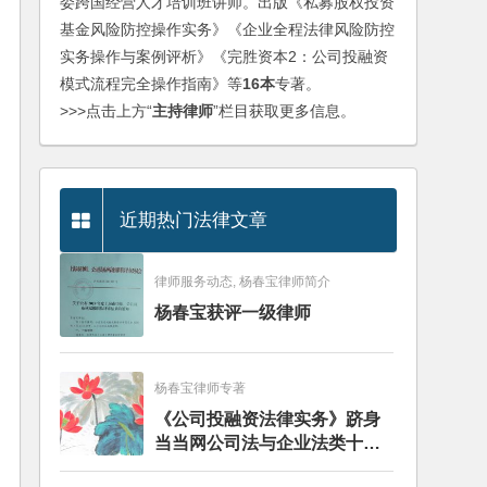
委跨国经营人才培训班讲师。出版《私募股权投资
基金风险防控操作实务》《企业全程法律风险防控
实务操作与案例评析》《完胜资本2：公司投融资
模式流程完全操作指南》等
16本
专著。
>>>点击上方“
主持律师
”栏目获取更多信息。
近期热门法律文章
律师服务动态, 杨春宝律师简介
杨春宝获评一级律师
杨春宝律师专著
《公司投融资法律实务》跻身
当当网公司法与企业法类十大
畅销图书榜