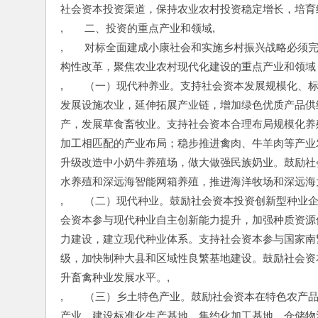
社会资本投资渠道，保持农业农村投资稳定增长，培育
,　　二、投资的重点产业和领域,
,　　对标全面建成小康社会和实施乡村振兴战略必须
构性改革，聚焦农业农村现代化建设的重点产业和领域
,　　（一）现代种养业。支持社会资本发展规模化、
发展设施农业，延伸拓展产业链，增加绿色优质产品供
产，发展草食畜牧业。支持社会资本合理布局规模化养
加工相匹配的产业布局；稳步推进禽肉、牛羊肉等产业
升级改造中小奶牛养殖场，做大做强民族奶业。鼓励社
水养殖和深远海智能网箱养殖，推进海洋牧场和深远海
,　　（二）现代种业。鼓励社会资本投资创新型种业
会资本参与现代种业自主创新能力提升，加强种质资源
力建设，建立现代种业体系。支持社会资本参与国家南
级，加快制种大县和区域性良繁基地建设。鼓励社会资
升畜禽种业发展水平。,
,　　（三）乡土特色产业。鼓励社会资本在特色农产品
产业，建设标准化生产基地、集约化加工基地、仓储物