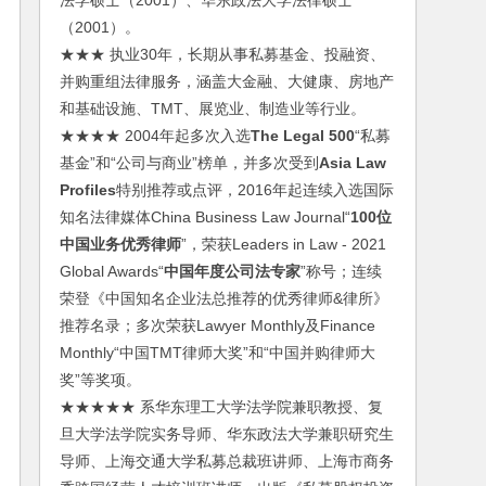
法学硕士（2001）、华东政法大学法律硕士
（2001）。
★★★ 执业30年，长期从事私募基金、投融资、
并购重组法律服务，涵盖大金融、大健康、房地产
和基础设施、TMT、展览业、制造业等行业。
★★★★ 2004年起多次入选
The Legal 500
“私募
基金”和“公司与商业”榜单，并多次受到
Asia Law
Profiles
特别推荐或点评，2016年起连续入选国际
知名法律媒体China Business Law Journal“
100位
中国业务优秀律师
”，荣获Leaders in Law - 2021
Global Awards“
中国年度公司法专家
”称号；连续
荣登《中国知名企业法总推荐的优秀律师&律所》
推荐名录；多次荣获Lawyer Monthly及Finance
Monthly“中国TMT律师大奖”和“中国并购律师大
奖”等奖项。
★★★★★ 系华东理工大学法学院兼职教授、复
旦大学法学院实务导师、华东政法大学兼职研究生
导师、上海交通大学私募总裁班讲师、上海市商务