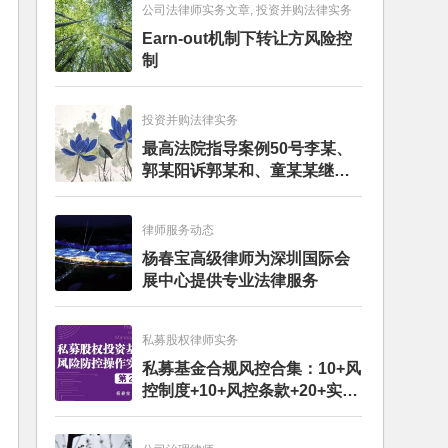
公司法律师实务文章, 投资并购法律实务
Earn-out机制下转让方风险控
制
投资并购法律实务
最高法院指导案例50号李某、
郭某阳诉郭某和、童某某继承
纠纷案
律师服务动态
杨春宝高级律师为深圳国际会
展中心提供专业法律服务
私募股权律师实务
私募基金合规风控合集：10+风
控制度+10+风控条款+20+实务
文章+每月动态