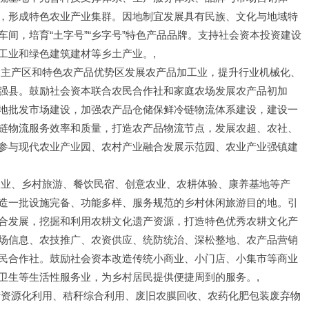
，形成特色农业产业集群。因地制宜发展具有民族、文化与地域特
间，培育“土字号”“乡字号”特色产品品牌。支持社会资本投资建设
工业和绿色建筑建材等乡土产业。,
食主产区和特色农产品优势区发展农产品加工业，提升行业机械化、
强县。鼓励社会资本联合农民合作社和家庭农场发展农产品初加
地批发市场建设，加强农产品仓储保鲜冷链物流体系建设，建设一
链物流服务效率和质量，打造农产品物流节点，发展农超、农社、
参与现代农业产业园、农村产业融合发展示范园、农业产业强镇建
农业、乡村旅游、餐饮民宿、创意农业、农耕体验、康养基地等产
造一批设施完备、功能多样、服务规范的乡村休闲旅游目的地。引
合发展，挖掘和利用农耕文化遗产资源，打造特色优秀农耕文化产
场信息、农技推广、农资供应、统防统治、深松整地、农产品营销
民合作社。鼓励社会资本改造传统小商业、小门店、小集市等商业
卫生等生活性服务业，为乡村居民提供便捷周到的服务。,
污资源化利用、秸秆综合利用、废旧农膜回收、农药化肥包装废弃物