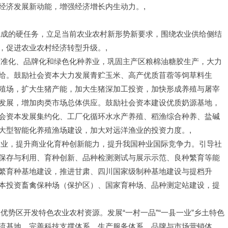
经济发展新动能，增强经济增长内生动力。,
完成的硬任务，立足当前农业农村新形势新要求，围绕农业供给侧结
，促进农业农村经济转型升级。,
标准化、品牌化和绿色化种养业，巩固主产区粮棉油糖胶生产，大力
给。鼓励社会资本大力发展青贮玉米、高产优质苜蓿等饲草料生
殖场，扩大生猪产能，加大生猪深加工投资，加快形成养殖与屠宰
发展，增加肉类市场总体供应。鼓励社会资本建设优质奶源基地，
会资本发展集约化、工厂化循环水水产养殖、稻渔综合种养、盐碱
大型智能化养殖渔场建设，加大对远洋渔业的投资力度。,
企业，提升商业化育种创新能力，提升我国种业国际竞争力。引导社
保存与利用、育种创新、品种检测测试与展示示范、良种繁育等能
繁育种基地建设，推进甘肃、四川国家级制种基地建设与提档升
本投资畜禽保种场（保护区）、国家育种场、品种测定站建设，提
优势区开发特色农业农村资源。发展“一村一品”“一县一业”乡土特色
流基地，完善科技支撑体系、生产服务体系、品牌与市场营销体