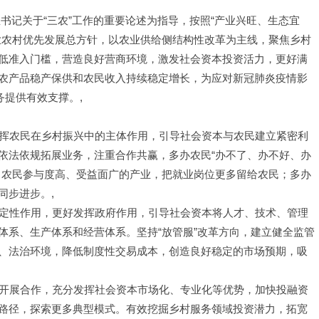
书记关于“三农”工作的重要论述为指导，按照“产业兴旺、生态宜
业农村优先发展总方针，以农业供给侧结构性改革为主线，聚焦乡村
低准入门槛，营造良好营商环境，激发社会资本投资活力，更好满
农产品稳产保供和农民收入持续稳定增长，为应对新冠肺炎疫情影
务提供有效支撑。,
发挥农民在乡村振兴中的主体作用，引导社会资本与农民建立紧密利
依法依规拓展业务，注重合作共赢，多办农民“办不了、办不好、办
、农民参与度高、受益面广的产业，把就业岗位更多留给农民；多办
同步进步。,
决定性作用，更好发挥政府作用，引导社会资本将人才、技术、管理
体系、生产体系和经营体系。坚持“放管服”改革方向，建立健全监管
、法治环境，降低制度性交易成本，创造良好稳定的市场预期，吸
构开展合作，充分发挥社会资本市场化、专业化等优势，加快投融资
路径，探索更多典型模式。有效挖掘乡村服务领域投资潜力，拓宽