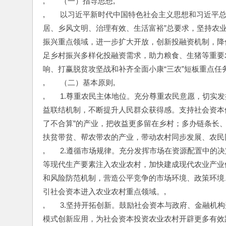
,　　（一）指导思想,
,　　以习近平新时代中国特色社会主义思想和习近平总
居、乡风文明、治理有效、生活富裕”总要求，坚持农
振兴重点领域，进一步扩大开放，创新投融资机制，降
足乡村振兴多样化投融资需求，助力粮食、生猪等重要
响、打赢脱贫攻坚战和补齐全面小康“三农”短板重点任
,　　（二）基本原则,
,　　1.尊重农民主体地位。充分尊重农民意愿，切实
益联结机制，不断提升人民群众获得感。支持社会资本
了不合算”的产业，把收益更多留在乡村；多办链条长
扶贫带贫、帮农带农的产业，带动农村同步发展、农民
,　　2.遵循市场规律。充分发挥市场在资源配置中的
等现代生产要素注入农业农村，加快建成现代农业产业
和风险防范机制，营造公平竞争的市场环境、政策环境
引社会资本进入农业农村重点领域。,
,　　3.坚持开拓创新。鼓励社会资本与政府、金融机
模式创新应用，为社会资本投资农业农村开辟更多有效