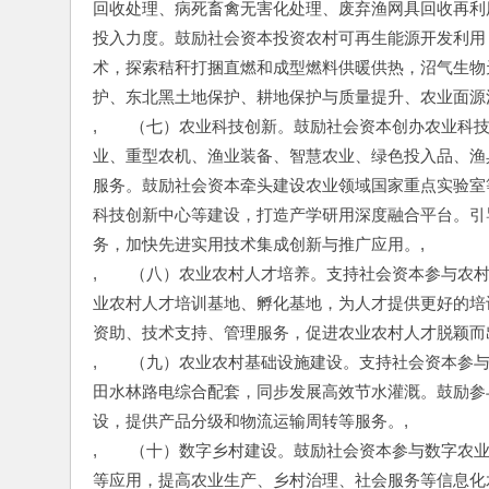
回收处理、病死畜禽无害化处理、废弃渔网具回收再利
投入力度。鼓励社会资本投资农村可再生能源开发利用
术，探索秸秆打捆直燃和成型燃料供暖供热，沼气生物
护、东北黑土地保护、耕地保护与质量提升、农业面源
,　　（七）农业科技创新。鼓励社会资本创办农业科
业、重型农机、渔业装备、智慧农业、绿色投入品、渔
服务。鼓励社会资本牵头建设农业领域国家重点实验室
科技创新中心等建设，打造产学研用深度融合平台。引
务，加快先进实用技术集成创新与推广应用。,
,　　（八）农业农村人才培养。支持社会资本参与农
业农村人才培训基地、孵化基地，为人才提供更好的培
资助、技术支持、管理服务，促进农业农村人才脱颖而
,　　（九）农业农村基础设施建设。支持社会资本参
田水林路电综合配套，同步发展高效节水灌溉。鼓励参
设，提供产品分级和物流运输周转等服务。,
,　　（十）数字乡村建设。鼓励社会资本参与数字农
等应用，提高农业生产、乡村治理、社会服务等信息化