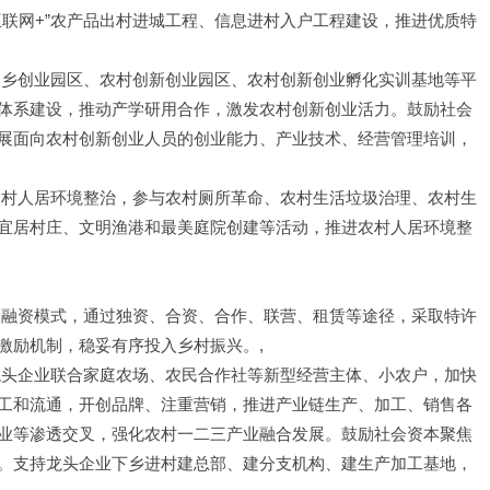
互联网+”农产品出村进城工程、信息进村入户工程建设，推进优质特
返乡创业园区、农村创新创业园区、农村创新创业孵化实训基地等平
体系建设，推动产学研用合作，激发农村创新创业活力。鼓励社会
展面向农村创新创业人员的创业能力、产业技术、经营管理培训，
农村人居环境整治，参与农村厕所革命、农村生活垃圾治理、农村生
宜居村庄、文明渔港和最美庭院创建等活动，推进农村人居环境整
投融资模式，通过独资、合资、合作、联营、租赁等途径，采取特许
激励机制，稳妥有序投入乡村振兴。,
龙头企业联合家庭农场、农民合作社等新型经营主体、小农户，加快
工和流通，开创品牌、注重营销，推进产业链生产、加工、销售各
业等渗透交叉，强化农村一二三产业融合发展。鼓励社会资本聚焦
。支持龙头企业下乡进村建总部、建分支机构、建生产加工基地，