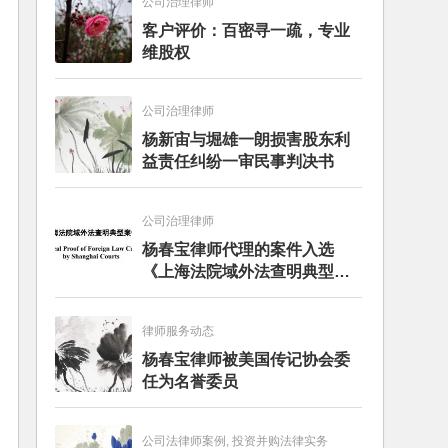
公司治理律师
客户评价：百密寻一疏，专业
维股权
公司治理律师
杨新宙与堀雄一朗损害股东利
益责任纠纷一审民事判决书
公司治理律师
杨春宝律师代理的案件入选
《上海法院域外法查明典型案
例》
律师服务动态
杨春宝律师被美国传记协会委
任为名誉委员
公司法律师案例, 投资并购法律实务