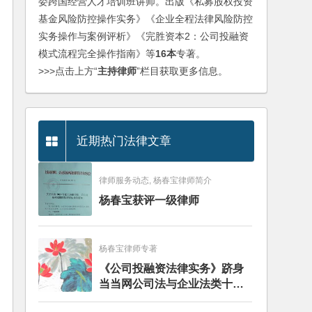
委跨国经营人才培训班讲师。出版《私募股权投资
基金风险防控操作实务》《企业全程法律风险防控
实务操作与案例评析》《完胜资本2：公司投融资
模式流程完全操作指南》等
16本
专著。
>>>点击上方“
主持律师
”栏目获取更多信息。
近期热门法律文章
律师服务动态, 杨春宝律师简介
杨春宝获评一级律师
杨春宝律师专著
《公司投融资法律实务》跻身
当当网公司法与企业法类十大
畅销图书榜