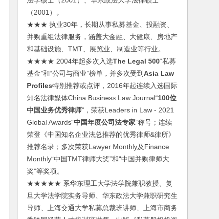
法学硕士（2001）、华东政法大学法律硕士
（2001）。
★★★ 执业30年，长期从事私募基金、投融资、
并购重组法律服务，涵盖大金融、大健康、房地产
和基础设施、TMT、展览业、制造业等行业。
★★★★ 2004年起多次入选
The Legal 500
“私募
基金”和“公司与商业”榜单，并多次受到
Asia Law
Profiles
特别推荐或点评，2016年起连续入选国际
知名法律媒体China Business Law Journal“
100位
中国业务优秀律师
”，荣获Leaders in Law - 2021
Global Awards“
中国年度公司法专家
”称号；连续
荣登《中国知名企业法总推荐的优秀律师&律所》
推荐名录；多次荣获Lawyer Monthly及Finance
Monthly“中国TMT律师大奖”和“中国并购律师大
奖”等奖项。
★★★★★ 系华东理工大学法学院兼职教授、复
旦大学法学院实务导师、华东政法大学兼职研究生
导师、上海交通大学私募总裁班讲师、上海市商务