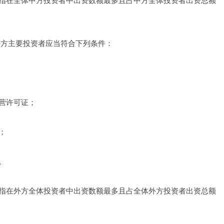
指在全体中方投资者中出资数额最多且占中方全体投资者出资总额
外方主要投资者应当符合下列条件：
营许可证；
；
。
指在外方全体投资者中出资数额最多且占全体外方投资者出资总额