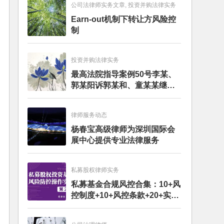
公司法律师实务文章, 投资并购法律实务
Earn-out机制下转让方风险控
制
投资并购法律实务
最高法院指导案例50号李某、
郭某阳诉郭某和、童某某继承
纠纷案
律师服务动态
杨春宝高级律师为深圳国际会
展中心提供专业法律服务
私募股权律师实务
私募基金合规风控合集：10+风
控制度+10+风控条款+20+实务
文章+每月动态