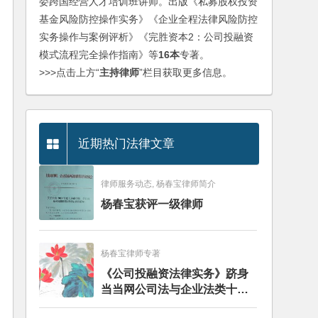
委跨国经营人才培训班讲师。出版《私募股权投资
基金风险防控操作实务》《企业全程法律风险防控
实务操作与案例评析》《完胜资本2：公司投融资
模式流程完全操作指南》等
16本
专著。
>>>点击上方“
主持律师
”栏目获取更多信息。
近期热门法律文章
律师服务动态, 杨春宝律师简介
杨春宝获评一级律师
杨春宝律师专著
《公司投融资法律实务》跻身
当当网公司法与企业法类十大
畅销图书榜