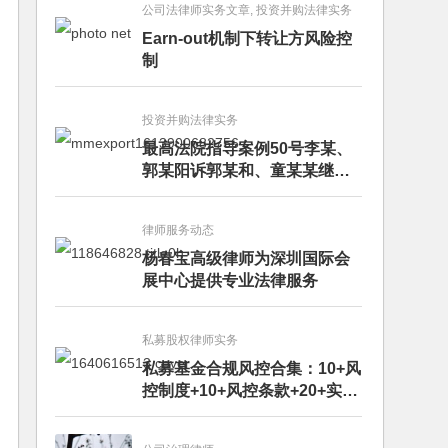
公司法律师实务文章, 投资并购法律实务
Earn-out机制下转让方风险控
制
投资并购法律实务
最高法院指导案例50号李某、
郭某阳诉郭某和、童某某继承
纠纷案
律师服务动态
杨春宝高级律师为深圳国际会
展中心提供专业法律服务
私募股权律师实务
私募基金合规风控合集：10+风
控制度+10+风控条款+20+实务
文章+每月动态