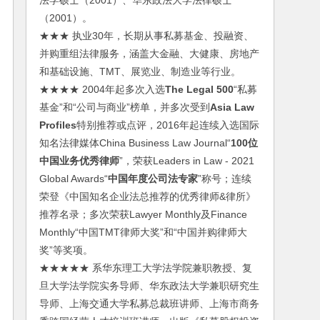
法学硕士（2001）、华东政法大学法律硕士
（2001）。
★★★ 执业30年，长期从事私募基金、投融资、
并购重组法律服务，涵盖大金融、大健康、房地产
和基础设施、TMT、展览业、制造业等行业。
★★★★ 2004年起多次入选
The Legal 500
“私募
基金”和“公司与商业”榜单，并多次受到
Asia Law
Profiles
特别推荐或点评，2016年起连续入选国际
知名法律媒体China Business Law Journal“
100位
中国业务优秀律师
”，荣获Leaders in Law - 2021
Global Awards“
中国年度公司法专家
”称号；连续
荣登《中国知名企业法总推荐的优秀律师&律所》
推荐名录；多次荣获Lawyer Monthly及Finance
Monthly“中国TMT律师大奖”和“中国并购律师大
奖”等奖项。
★★★★★ 系华东理工大学法学院兼职教授、复
旦大学法学院实务导师、华东政法大学兼职研究生
导师、上海交通大学私募总裁班讲师、上海市商务