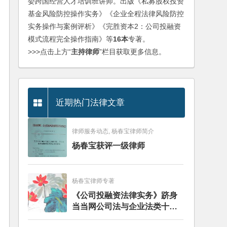
委跨国经营人才培训班讲师。出版《私募股权投资
基金风险防控操作实务》《企业全程法律风险防控
实务操作与案例评析》《完胜资本2：公司投融资
模式流程完全操作指南》等
16本
专著。
>>>点击上方“
主持律师
”栏目获取更多信息。
近期热门法律文章
律师服务动态, 杨春宝律师简介
杨春宝获评一级律师
杨春宝律师专著
《公司投融资法律实务》跻身
当当网公司法与企业法类十大
畅销图书榜